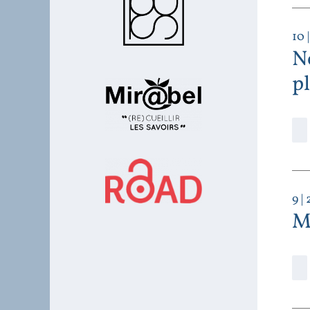
10
|
N
pl
9
| 
Mi