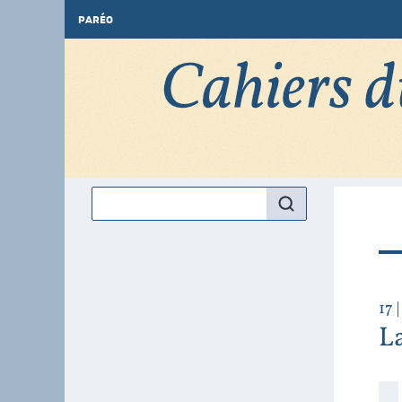
PARÉO
17
|
La