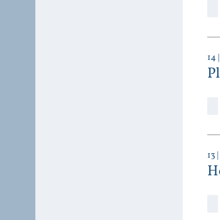
14
P
13
|
H