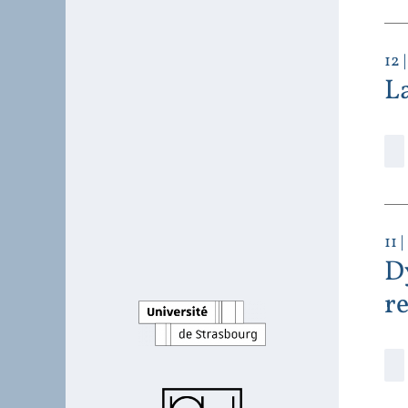
12
|
La
11
|
D
r