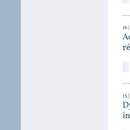
16
|
Ac
r
15
|
D
i