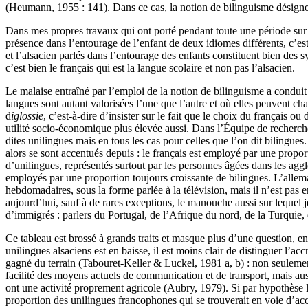
(Heumann, 1955 : 141). Dans ce cas, la notion de bilinguisme désigne l
Dans mes propres travaux qui ont porté pendant toute une période sur le
présence dans l’entourage de l’enfant de deux idiomes différents, c’est
et l’alsacien parlés dans l’entourage des enfants constituent bien des s
c’est bien le français qui est la langue scolaire et non pas l’alsacien.
Le malaise entraîné par l’emploi de la notion de bilinguisme a conduit 
langues sont autant valorisées l’une que l’autre et où elles peuvent ch
d
iglossie
, c’est-à-dire d’insister sur le fait que le choix du français o
utilité socio-économique plus élevée aussi. Dans l’Équipe de recherche
dites unilingues mais en tous les cas pour celles que l’on dit bilingues
alors se sont accentués depuis : le français est employé par une prop
d’unilingues, représentés surtout par les personnes âgées dans les aggl
employés par une proportion toujours croissante de bilingues. L’alle
hebdomadaires, sous la forme parlée à la télévision, mais il n’est pas 
aujourd’hui, sauf à de rares exceptions, le manouche aussi sur lequel 
d’immigrés : parlers du Portugal, de l’Afrique du nord, de la Turquie, de
Ce tableau est brossé à grands traits et masque plus d’une question, en
unilingues alsaciens est en baisse, il est moins clair de distinguer l’a
gagné du terrain (Tabouret-Keller & Luckel, 1981 a, b) : non seulemen
facilité des moyens actuels de communication et de transport, mais auss
ont une activité proprement agricole (Aubry, 1979). Si par hypothèse l’o
proportion des unilingues francophones qui se trouverait en voie d’acc