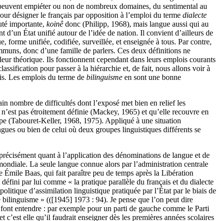
ui peuvent empiéter ou non de nombreux domaines, du sentimental au
our désigner le français par opposition à l’emploi du terme
dialecte
uté importante,
koinê
donc (Philipp, 1968), mais langue aussi qui au
t d’un État unifié autour de l’idée de nation. Il convient d’ailleurs de
e, forme unifiée, codifiée, surveillée, et enseignée à tous. Par contre,
communs, donc d’une famille de parlers. Ces deux définitions ne
aleur théorique. Ils fonctionnent cependant dans leurs emplois courants
classification pour passer à la hiérarchie et, de fait, nous allons voir à
çais. Les emplois du terme de
bilinguisme
en sont une bonne
ain nombre de difficultés dont l’exposé met bien en relief les
e n’est pas étroitement définie (Mackey, 1965) et qu’elle recouvre en
upe (Tabouret-Keller, 1968, 1975). Appliqué à une situation
ingues ou bien de celui où deux groupes linguistiques différents se
précisément quant à l’application des dénominations de langue et de
mondiale. La seule langue connue alors par l’administration centrale
me Émile Baas, qui fait paraître peu de temps après la Libération
défini par lui comme « la pratique parallèle du français et du dialecte
politique d’assimilation linguistique pratiquée par l’État par le biais de
 bilinguisme » (([1945] 1973 : 94). Je pense que l’on peut dire
e font entendre : par exemple pour un parti de gauche comme le Parti
 c’est elle qu’il faudrait enseigner dès les premières années scolaires