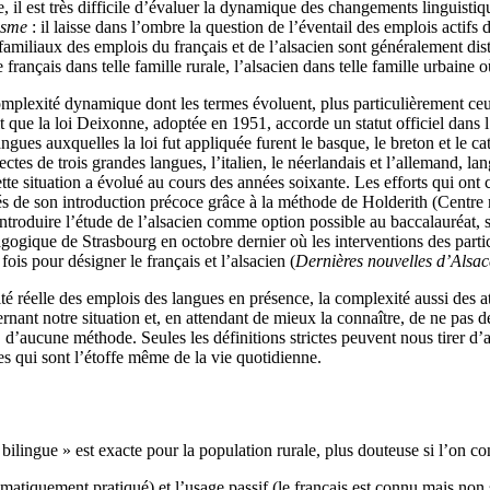
e, il est très difficile d’évaluer la dynamique des changements linguist
isme
: il laisse dans l’ombre la question de l’éventail des emplois actifs
amiliaux des emplois du français et de l’alsacien sont généralement dist
 français dans telle famille rurale, l’alsacien dans telle famille urbaine
mplexité dynamique dont les termes évoluent, plus particulièrement ceux
ait que la loi Deixonne, adoptée en 1951, accorde un statut officiel dans
gues auxquelles la loi fut appliquée furent le basque, le breton et le cata
ectes de trois grandes langues, l’italien, le néerlandais et l’allemand,
e situation a évolué au cours des années soixante. Les efforts qui ont c
ités de son introduction précoce grâce à la méthode de Holderith (Centr
ntroduire l’étude de l’alsacien comme option possible au baccalauréat, s
ogique de Strasbourg en octobre dernier où les interventions des partic
fois pour désigner le français et l’alsacien (
Dernières nouvelles d’Alsac
té réelle des emplois des langues en présence, la complexité aussi des 
ant notre situation et, en attendant de mieux la connaître, de ne pas de
 d’aucune méthode. Seules les définitions strictes peuvent nous tirer d’
es qui sont l’étoffe même de la vie quotidienne.
ilingue » est exacte pour la population rurale, plus douteuse si l’on co
ématiquement pratiqué) et l’usage passif (le français est connu mais non s