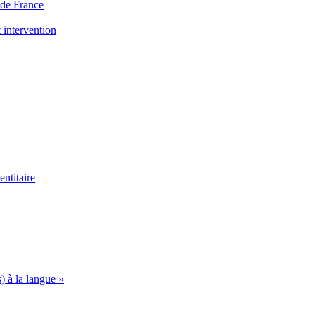
s de France
 intervention
ntitaire
s) à la langue »