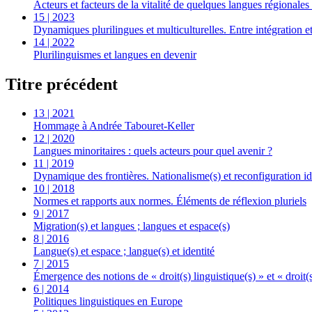
Acteurs et facteurs de la vitalité de quelques langues régionale
15 | 2023
Dynamiques plurilingues et multiculturelles. Entre intégration et
14 | 2022
Plurilinguismes et langues en devenir
Titre précédent
13 | 2021
Hommage à Andrée Tabouret-Keller
12 | 2020
Langues minoritaires : quels acteurs pour quel avenir ?
11 | 2019
Dynamique des frontières. Nationalisme(s) et reconfiguration ide
10 | 2018
Normes et rapports aux normes. Éléments de réflexion pluriels
9 | 2017
Migration(s) et langues ; langues et espace(s)
8 | 2016
Langue(s) et espace ; langue(s) et identité
7 | 2015
Émergence des notions de « droit(s) linguistique(s) » et « droit(
6 | 2014
Politiques linguistiques en Europe