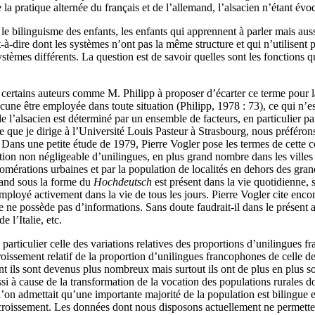
a pratique alternée du français et de l’allemand, l’alsacien n’étant év
 bilinguisme des enfants, les enfants qui apprennent à parler mais aussi 
-à-dire dont les systèmes n’ont pas la même structure et qui n’utilisent 
ystèmes différents. La question est de savoir quelles sont les fonctions 
certains auteurs comme M. Philipp à proposer d’écarter ce terme pour la 
acune être employée dans toute situation (Philipp, 1978 : 73), ce qui n’es
u de l’alsacien est déterminé par un ensemble de facteurs, en particulier 
 que je dirige à l’Université Louis Pasteur à Strasbourg, nous préféron
. Dans une petite étude de 1979, Pierre Vogler pose les termes de cette co
ortion non négligeable d’unilingues, en plus grand nombre dans les ville
omérations urbaines et par la population de localités en dehors des gran
mand sous la forme du
Hochdeutsch
est présent dans la vie quotidienne,
employé activement dans la vie de tous les jours. Pierre Vogler cite enc
je ne possède pas d’informations. Sans doute faudrait-il dans le présent
 l’Italie, etc.
 particulier celle des variations relatives des proportions d’unilingues f
ccroissement relatif de la proportion d’unilingues francophones de celle d
t ils sont devenus plus nombreux mais surtout ils ont de plus en plus s
i à cause de la transformation de la vocation des populations rurales do
n admettait qu’une importante majorité de la population est bilingue et q
roissement. Les données dont nous disposons actuellement ne permettent 