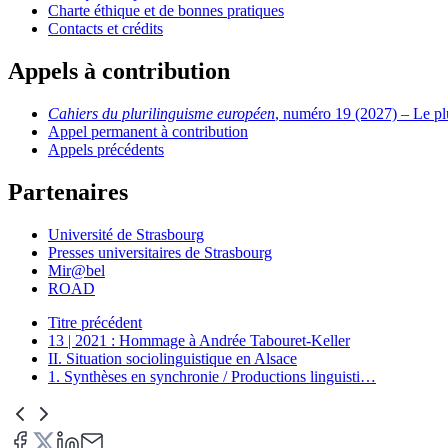
Charte éthique et de bonnes pratiques
Contacts et crédits
Appels à contribution
Cahiers du plurilinguisme européen
, numéro 19 (2027) – Le plu
Appel permanent à contribution
Appels précédents
Partenaires
Université de Strasbourg
Presses universitaires de Strasbourg
Mir@bel
ROAD
Titre précédent
13 | 2021 : Hommage à Andrée Tabouret-Keller
II. Situation sociolinguistique en Alsace
1. Synthèses en synchronie / Productions linguisti
…