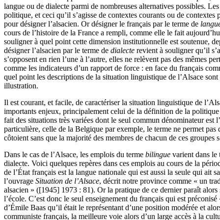
langue ou de dialecte parmi de nombreuses alternatives possibles. Le
politique, et ceci qu’il s’agisse de contextes courants ou de contexte
pour désigner l’alsacien. Or désigner le français par le terme de
langu
cours de l’histoire de la France a rempli, comme elle le fait aujourd’hu
souligner à quel point cette dimension institutionnelle est soutenue, dep
désigner l’alsacien par le terme de
dialecte
revient à souligner qu’il s’
s’opposent en rien l’une à l’autre, elles ne relèvent pas des mêmes per
comme les indicateurs d’un rapport de force : en face du français com
quel point les descriptions de la situation linguistique de l’Alsace so
illustration.
Il est courant, et facile, de caractériser la situation linguistique de l
importants enjeux, principalement celui de la définition de la politiqu
fait des situations très variées dont le seul commun dénominateur est
particulière, celle de la Belgique par exemple, le terme ne permet pas d
côtoient sans que la majorité des membres de chacun de ces groupes so
Dans le cas de l’Alsace, les emplois du terme
bilingue
varient dans le
dialecte. Voici quelques repères dans ces emplois au cours de la péri
de l’État français est la langue nationale qui est aussi la seule qui a
l’ouvrage
Situation de l’Alsace
, décrit notre province comme « un trad
alsacien
» ([1945] 1973 : 81). Or la pratique de ce dernier paraît alors 
l’école. C’est donc le seul enseignement du français qui est préconisé
d’Émile Baas qu’il était le représentant d’une position modérée et alo
communiste français, la meilleure voie alors d’un large accès à la cult