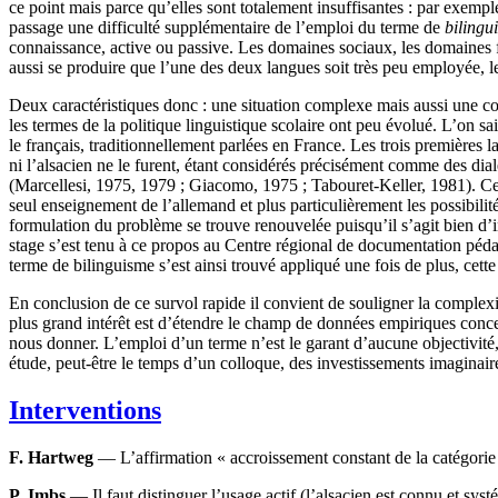
ce point mais parce qu’elles sont totalement insuffisantes : par exempl
passage une difficulté supplémentaire de l’emploi du terme de
bilingu
connaissance, active ou passive. Les domaines sociaux, les domaines f
aussi se produire que l’une des deux langues soit très peu employée, le
Deux caractéristiques donc : une situation complexe mais aussi une co
les termes de la politique linguistique scolaire ont peu évolué. L’on s
le français, traditionnellement parlées en France. Les trois premières lan
ni l’alsacien ne le furent, étant considérés précisément comme des dial
(Marcellesi, 1975, 1979 ; Giacomo, 1975 ; Tabouret-Keller, 1981). Cett
seul enseignement de l’allemand et plus particulièrement les possibil
formulation du problème se trouve renouvelée puisqu’il s’agit bien d’i
stage s’est tenu à ce propos au Centre régional de documentation pédag
terme de bilinguisme s’est ainsi trouvé appliqué une fois de plus, cette 
En conclusion de ce survol rapide il convient de souligner la complexi
plus grand intérêt est d’étendre le champ de données empiriques concern
nous donner. L’emploi d’un terme n’est le garant d’aucune objectivité,
étude, peut-être le temps d’un colloque, des investissements imaginair
Interventions
F. Hartweg
— L’affirmation « accroissement constant de la catégorie b
P. Imbs
— Il faut distinguer l’usage actif (l’alsacien est connu et syst