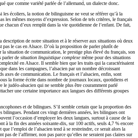
oqué que comme variété parlée de l’allemand, un dialecte donc.
les écoliers, la notion de bilinguisme ne veut se référer qu’à la
pas les mêmes moyens d’expression. Selon de tels critères, le français
que chacun d’eux remplit dans la vie quotidienne de l’enfant. De fait,
description de notre situation et à le réserver aux situations où deux
t pas le cas en Alsace. D’où la proposition de parler plutôt de
par la situation de communication, le prestige plus élevé du français, son
s parler de
situation linguistique complexe
même pour des situations
mplexité en Alsace. Il semble bien que les traits qui la caractérisaient
s que dans les campagnes, l’alsacien par un nombre décroissant
ds axes de communication. Le français et l’alsacien, enfin, sont
 sous la forme écrite dans nombre de journaux locaux, quotidiens et
ore le judéo-alsacien qui ne semble plus être couramment parlé
 attacher une certaine importance aux langues des différents groupes
rancophones et de bilingues. S’il semble certain que la proportion des
es bilingues. Pendant ces vingt dernières années, les bilingues ont
ouvent l’occasion d’employer les deux langues, surtout à cause de la
nt à la fin des années soixante-dix, sur 100 actifs, seuls 4,7 % encore
ue l’emploi de l’alsacien tend à se restreindre, ce serait alors la
pas de l’affirmer, non pas parce qu’elles ne seraient pas claires sur