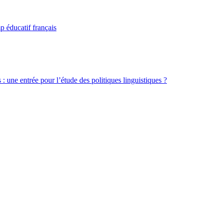
p éducatif français
 : une entrée pour l’étude des politiques linguistiques ?