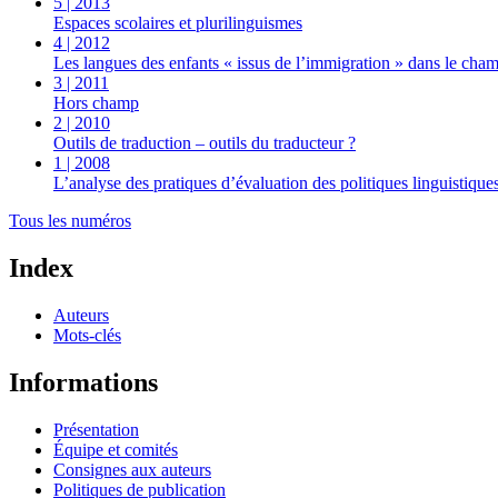
5 | 2013
Espaces scolaires et plurilinguismes
4 | 2012
Les langues des enfants « issus de l’immigration » dans le cham
3 | 2011
Hors champ
2 | 2010
Outils de traduction – outils du traducteur ?
1 | 2008
L’analyse des pratiques d’évaluation des politiques linguistiques
Tous les numéros
Index
Auteurs
Mots-clés
Informations
Présentation
Équipe et comités
Consignes aux auteurs
Politiques de publication