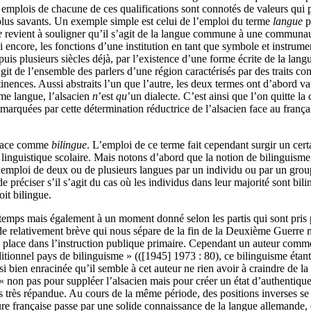
s emplois de chacune de ces qualifications sont connotés de valeurs q
s plus savants. Un exemple simple est celui de l’emploi du terme
langue
p
e
revient à souligner qu’il s’agit de la langue commune à une communa
i encore, les fonctions d’une institution en tant que symbole et instrumen
uis plusieurs siècles déjà, par l’existence d’une forme écrite de la langu
agit de l’ensemble des parlers d’une région caractérisés par des traits 
tinences. Aussi abstraits l’un que l’autre, les deux termes ont d’abord v
me langue, l’alsacien
n
’est
qu
’un dialecte. C’est ainsi que l’on quitte la 
nt marquées par cette détermination réductrice de l’alsacien face au fran
’Alsace comme
bilingue
. L’emploi de ce terme fait cependant surgir un cert
e linguistique scolaire. Mais notons d’abord que la notion de bilinguism
 l’emploi de deux ou de plusieurs langues par un individu ou par un gro
e préciser s’il s’agit du cas où les individus dans leur majorité sont bil
it bilingue.
 temps mais également à un moment donné selon les partis qui sont pris 
ode relativement brève qui nous sépare de la fin de la Deuxième Guerre 
it sa place dans l’instruction publique primaire. Cependant un auteur com
itionnel pays de bilinguisme » (([1945] 1973 : 80), ce bilinguisme étant 
si bien enracinée qu’il semble à cet auteur ne rien avoir à craindre de la 
 « non pas pour suppléer l’alsacien mais pour créer un état d’authentique
rs très répandue. Au cours de la même période, des positions inverses s
ure française passe par une solide connaissance de la langue allemande, et