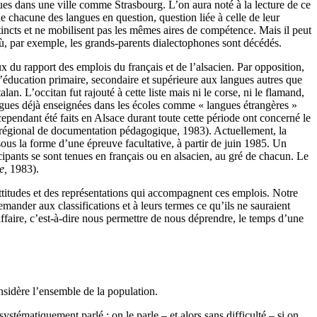
iques dans une ville comme Strasbourg. L’on aura noté à la lecture de ce
 de chacune des langues en question, question liée à celle de leur
incts et ne mobilisent pas les mêmes aires de compétence. Mais il peut
 où, par exemple, les grands-parents dialectophones sont décédés.
 du rapport des emplois du français et de l’alsacien. Par opposition,
 l’éducation primaire, secondaire et supérieure aux langues autres que
lan. L’occitan fut rajouté à cette liste mais ni le corse, ni le flamand,
 langues déjà enseignées dans les écoles comme « langues étrangères »
ependant été faits en Alsace durant toute cette période ont concerné le
e régional de documentation pédagogique, 1983). Actuellement, la
ous la forme d’une épreuve facultative, à partir de juin 1985. Un
ipants se sont tenues en français ou en alsacien, au gré de chacun. Le
e,
1983).
attitudes et des représentations qui accompagnent ces emplois. Notre
mander aux classifications et à leurs termes ce qu’ils ne sauraient
affaire, c’est-à-dire nous permettre de nous déprendre, le temps d’une
nsidère l’ensemble de la population.
ystématiquement parlé : on le parle – et alors sans difficulté – si on