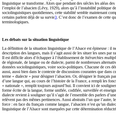
linguistique se transforme. Alors que pendant des siècles les aléas des 
l’emploi de l’alsacien (Lévy, 1929), alors qu’à l’instabilité politique d
sociolinguistiques quotidiennes, cette stabilité semble maintenant comp
certains parlent déjà de sa survie
3
. C’est donc de l’examen de cette qu
terminologiques.
Les débats sur la situation linguistique
La définition de la situation linguistique de l’Alsace est épineuse : il
description des langues, mais il s’agit aussi de les situer les unes par r
Il est difficile alors d’échapper à l’établissement de
hiérarchies multipl
de régionale, de langue ou de dialecte, parmi de nombreuses alternative
données sociolinguistiques, voire socio-politiques. Chacune de ces dé
aussi, aussi bien dans le contexte de discussions courantes que dans ce
terme « dialecte » pour désigner l’alsacien. Or, désigner le français p
d’une langue qui, au cours de l’histoire de la France, a rempli les fonc
« nationale », remplit toujours aujourd’hui. Il convient ici de souligner
forme écrite de la langue, forme unifiée, codifiée, surveillée et enseig
dialecte revient à souligner qu’il s’agit de l’ensemble des parlers d’un
relèvent pas des mêmes pertinences. Aussi abstraits l’un que l’autre,
force : en face du français comme langue, l’alsacien
n’
est
qu’
un dialec
linguistique de l’Alsace sont marquées par cette détermination réductr