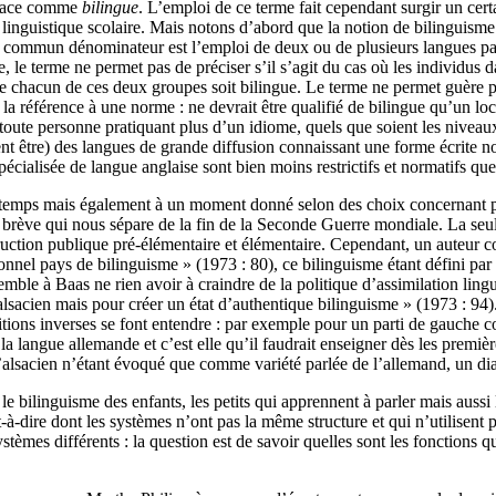
’Alsace comme
bilingue
. L’emploi de ce terme fait cependant surgir un cert
ue linguistique scolaire. Mais notons d’abord que la notion de bilinguis
 seul commun dénominateur est l’emploi de deux ou de plusieurs langues 
e, le terme ne permet pas de préciser s’il s’agit du cas où les individus
 de chacun de ces deux groupes soit bilingue. Le terme ne permet guère 
la référence à une norme : ne devrait être qualifié de bilingue qu’un lo
gue toute personne pratiquant plus d’un idiome, quels que soient les nive
ient être) des langues de grande diffusion connaissant une forme écrite n
spécialisée de langue anglaise sont bien moins restrictifs et normatifs q
 temps mais également à un moment donné selon des choix concernant pré
brève qui nous sépare de la fin de la Seconde Guerre mondiale. La seule
instruction publique pré-élémentaire et élémentaire. Cependant, un auteur
onnel pays de bilinguisme » (1973 : 80), ce bilinguisme étant défini par 
semble à Baas ne rien avoir à craindre de la politique d’assimilation lingu
lsacien mais pour créer un état d’authentique bilinguisme » (1973 : 94).
tions inverses se font entendre : par exemple pour un parti de gauche 
 la langue allemande et c’est elle qu’il faudrait enseigner dès les prem
 l’alsacien n’étant évoqué que comme variété parlée de l’allemand, un di
 bilinguisme des enfants, les petits qui apprennent à parler mais aussi l
-à-dire dont les systèmes n’ont pas la même structure et qui n’utilisent 
ystèmes différents : la question est de savoir quelles sont les fonctions 