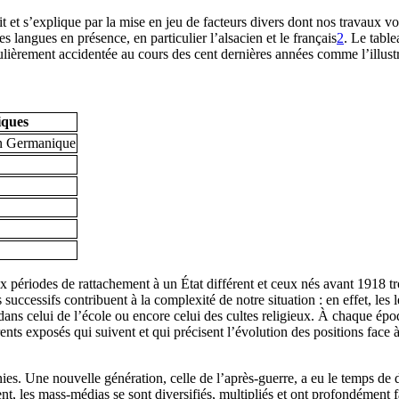
it et s’explique par la mise en jeu de facteurs divers dont nos travaux vo
es langues en présence, en particulier l’alsacien et le français
2
. Le tabl
iculièrement accidentée au cours des cent dernières années comme l’illustr
iques
n Germanique
 périodes de rattachement à un État différent et ceux nés avant 1918 tro
uccessifs contribuent à la complexité de notre situation : en effet, les lé
, dans celui de l’école ou encore celui des cultes religieux. À chaque é
ents exposés qui suivent et qui précisent l’évolution des positions face à
ies. Une nouvelle génération, celle de l’après-guerre, a eu le temps de d
nt, les mass-médias se sont diversifiés, multipliés et ont profondément fa