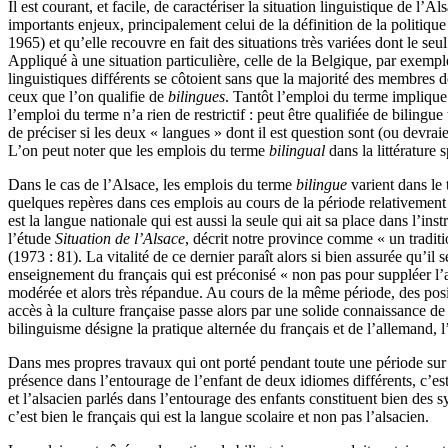
Il est courant, et facile, de caractériser la situation linguistique de l
importants enjeux, principalement celui de la définition de la politiq
1965) et qu’elle recouvre en fait des situations très variées dont le
Appliqué à une situation particulière, celle de la Belgique, par exempl
linguistiques différents se côtoient sans que la majorité des membres
ceux que l’on qualifie de
bilingues
. Tantôt l’emploi du terme implique 
l’emploi du terme n’a rien de restrictif : peut être qualifiée de bilin
de préciser si les deux « langues » dont il est question sont (ou devra
L’on peut noter que les emplois du terme
bilingual
dans la littérature 
Dans le cas de l’Alsace, les emplois du terme
bilingue
varient dans le
quelques repères dans ces emplois au cours de la période relativement 
est la langue nationale qui est aussi la seule qui ait sa place dans l’
l’étude
Situation de l’Alsace
, décrit notre province comme « un traditi
(1973 : 81). La vitalité de ce dernier paraît alors si bien assurée qu’il 
enseignement du français qui est préconisé « non pas pour suppléer l’a
modérée et alors très répandue. Au cours de la même période, des posi
accès à la culture française passe alors par une solide connaissance de
bilinguisme désigne la pratique alternée du français et de l’allemand,
Dans mes propres travaux qui ont porté pendant toute une période sur le
présence dans l’entourage de l’enfant de deux idiomes différents, c’est
et l’alsacien parlés dans l’entourage des enfants constituent bien des s
c’est bien le français qui est la langue scolaire et non pas l’alsacien.