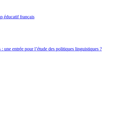
p éducatif français
 : une entrée pour l’étude des politiques linguistiques ?