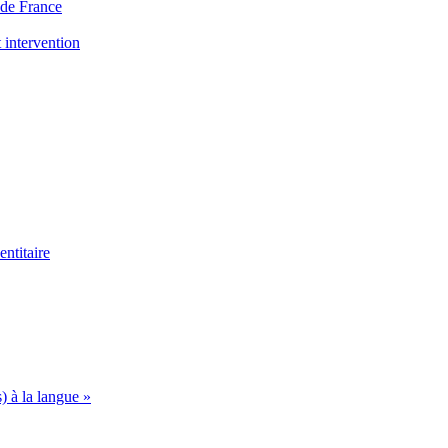
s de France
 intervention
ntitaire
s) à la langue »