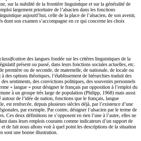
sur la stabilité de la frontière linguistique et sur la généralité de
 emploi largement prioritaire de l’alsacien dans les fonctions
guistique aujourd’hui, celle de la place de l’alsacien, de son avenir,
ultés dont son examen s’accompagne en ce qui concerne les choix
classification
des langues fondée sur les critères linguistiques de la
égislatif présent ou passé, dans leurs fonctions sociales actuelles, etc.
 de première ou de seconde, de maternelle, de nationale, de locale ou
à des options théoriques, l’établissement de hiérarchies traduit des
 des sentiments, des convictions politiques, des souvenirs personnels
terme « langue » pour désigner le français par opposition à l’emploi du
ommune à un groupe très large de population (Philipp, 1968) mais aussi
é autour de l’idée de nation, fonctions que le français, langue
le, est renforcée, depuis plusieurs siècles déjà, par l’existence d’une
régionales, par exemple. Par contre, désigner l’alsacien par le terme de
rs. Ces deux définitions ne s’opposent en rien l’une à l’autre, elles ne
endant dans leurs emplois courants comme indicateurs d’un rapport de
 et de fait nous allons voir à quel point les descriptions de la situation
n sont une bonne illustration.