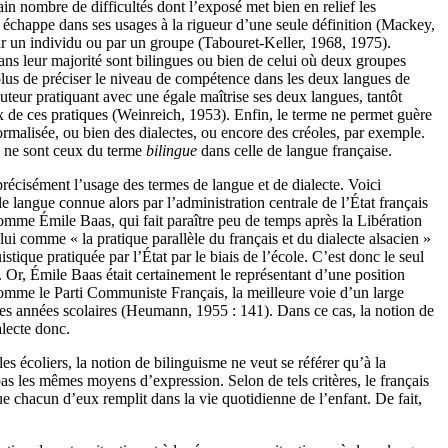
ain nombre de difficultés dont l’exposé met bien en relief les
me échappe dans ses usages à la rigueur d’une seule définition (Mackey,
par un individu ou par un groupe (Tabouret-Keller, 1968, 1975).
 dans leur majorité sont bilingues ou bien de celui où deux groupes
plus de préciser le niveau de compétence dans les deux langues de
cuteur pratiquant avec une égale maîtrise ses deux langues, tantôt
aux de ces pratiques (Weinreich, 1953). Enfin, le terme ne permet guère
ormalisée, ou bien des dialectes, ou encore des créoles, par exemple.
ue ne sont ceux du terme
bilingue
dans celle de langue française.
cisément l’usage des termes de langue et de dialecte. Voici
 langue connue alors par l’administration centrale de l’État français
 comme Émile Baas, qui fait paraître peu de temps après la Libération
lui comme « la pratique parallèle du français et du dialecte alsacien »
istique pratiquée par l’État par le biais de l’école. C’est donc le seul
 Or, Émile Baas était certainement le représentant d’une position
comme le Parti Communiste Français, la meilleure voie d’un large
ières années scolaires (Heumann, 1955 : 141). Dans ce cas, la notion de
alecte donc.
es écoliers, la notion de bilinguisme ne veut se référer qu’à la
pas les mêmes moyens d’expression. Selon de tels critères, le français
que chacun d’eux remplit dans la vie quotidienne de l’enfant. De fait,