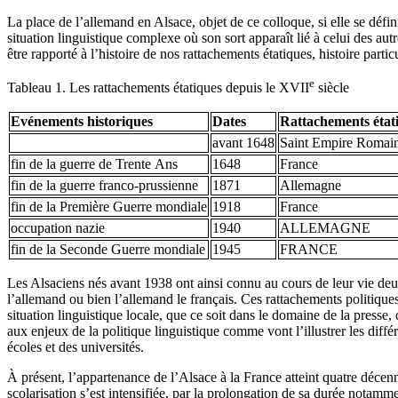
La place de l’allemand en Alsace, objet de ce colloque, si elle se défin
situation linguistique complexe où son sort apparaît lié à celui des autr
être rapporté à l’histoire de nos rattachements étatiques, histoire part
e
Tableau 1. Les rattachements étatiques depuis le XVII
siècle
Evénements historiques
Dates
Rattachements état
avant 1648
Saint Empire Romai
fin de la guerre de Trente Ans
1648
France
fin de la guerre franco-prussienne
1871
Allemagne
fin de la Première Guerre mondiale
1918
France
occupation nazie
1940
ALLEMAGNE
fin de la Seconde Guerre mondiale
1945
FRANCE
Les Alsaciens nés avant 1938 ont ainsi connu au cours de leur vie deux
l’allemand ou bien l’allemand le français. Ces rattachements politiques s
situation linguistique locale, que ce soit dans le domaine de la presse
aux enjeux de la politique linguistique comme vont l’illustrer les différ
écoles et des universités.
À présent, l’appartenance de l’Alsace à la France atteint quatre décenn
scolarisation s’est intensifiée, par la prolongation de sa durée notamme