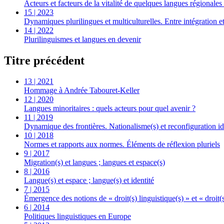
Acteurs et facteurs de la vitalité de quelques langues régionale
15 | 2023
Dynamiques plurilingues et multiculturelles. Entre intégration et
14 | 2022
Plurilinguismes et langues en devenir
Titre précédent
13 | 2021
Hommage à Andrée Tabouret-Keller
12 | 2020
Langues minoritaires : quels acteurs pour quel avenir ?
11 | 2019
Dynamique des frontières. Nationalisme(s) et reconfiguration ide
10 | 2018
Normes et rapports aux normes. Éléments de réflexion pluriels
9 | 2017
Migration(s) et langues ; langues et espace(s)
8 | 2016
Langue(s) et espace ; langue(s) et identité
7 | 2015
Émergence des notions de « droit(s) linguistique(s) » et « droit(
6 | 2014
Politiques linguistiques en Europe