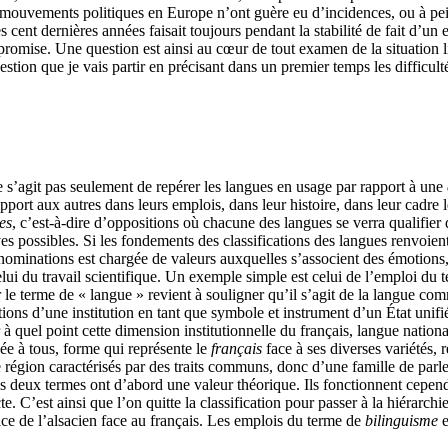
mouvements politiques en Europe n’ont guère eu d’incidences, ou à peine, 
es cent dernières années faisait toujours pendant la stabilité de fait d’un
romise. Une question est ainsi au cœur de tout examen de la situation lin
estion que je vais partir en précisant dans un premier temps les diffic
 ne s’agit pas seulement de repérer les langues en usage par rapport à une
apport aux autres dans leurs emplois, dans leur histoire, dans leur cadre l
es
, c’est-à-dire d’oppositions où chacune des langues se verra qualifier
s possibles. Si les fondements des classifications des langues renvoient 
nominations est chargée de valeurs auxquelles s’associent des émotions,
lui du travail scientifique. Un exemple simple est celui de l’emploi du 
ar le terme de « langue » revient à souligner qu’il s’agit de la langue c
tions d’une institution en tant que symbole et instrument d’un État unifi
 à quel point cette dimension institutionnelle du français, langue nationa
née à tous, forme qui représente le
français
face à ses diverses variétés, 
e région caractérisés par des traits communs, donc d’une famille de parle
 les deux termes ont d’abord une valeur théorique. Ils fonctionnent cep
te. C’est ainsi que l’on quitte la classification pour passer à la hiérarchie
ice de l’alsacien face au français. Les emplois du terme de
bilinguisme
e