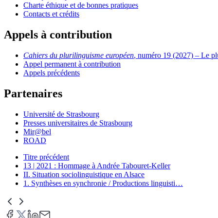
Charte éthique et de bonnes pratiques
Contacts et crédits
Appels à contribution
Cahiers du plurilinguisme européen
, numéro 19 (2027) – Le plu
Appel permanent à contribution
Appels précédents
Partenaires
Université de Strasbourg
Presses universitaires de Strasbourg
Mir@bel
ROAD
Titre précédent
13 | 2021 : Hommage à Andrée Tabouret-Keller
II. Situation sociolinguistique en Alsace
1. Synthèses en synchronie / Productions linguisti
…