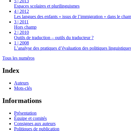
5 | 2013
Espaces scolaires et plurilinguismes
4 | 2012
Les langues des enfants « issus de l’immigration » dans le cham
3 | 2011
Hors champ
2 | 2010
Outils de traduction – outils du traducteur ?
1 | 2008
L’analyse des pratiques d’évaluation des politiques linguistiques
Tous les numéros
Index
Auteurs
Mots-clés
Informations
Présentation
Équipe et comités
Consignes aux auteurs
Politiques de publication