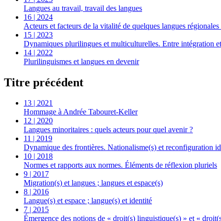
Langues au travail, travail des langues
16 | 2024
Acteurs et facteurs de la vitalité de quelques langues régionale
15 | 2023
Dynamiques plurilingues et multiculturelles. Entre intégration et
14 | 2022
Plurilinguismes et langues en devenir
Titre précédent
13 | 2021
Hommage à Andrée Tabouret-Keller
12 | 2020
Langues minoritaires : quels acteurs pour quel avenir ?
11 | 2019
Dynamique des frontières. Nationalisme(s) et reconfiguration ide
10 | 2018
Normes et rapports aux normes. Éléments de réflexion pluriels
9 | 2017
Migration(s) et langues ; langues et espace(s)
8 | 2016
Langue(s) et espace ; langue(s) et identité
7 | 2015
Émergence des notions de « droit(s) linguistique(s) » et « droit(