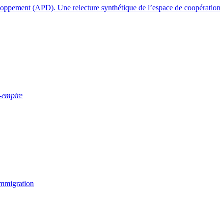
eloppement (APD). Une relecture synthétique de l’espace de coopérati
‑empire
’immigration