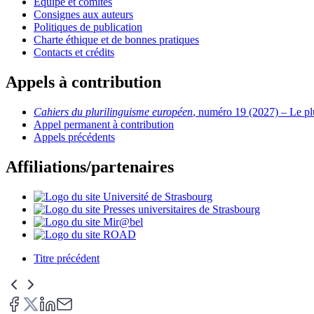
Équipe et comités
Consignes aux auteurs
Politiques de publication
Charte éthique et de bonnes pratiques
Contacts et crédits
Appels à contribution
Cahiers du plurilinguisme européen
, numéro 19 (2027) – Le plu
Appel permanent à contribution
Appels précédents
Affiliations/partenaires
Titre précédent