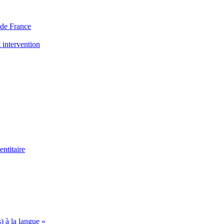
s de France
 intervention
ntitaire
s) à la langue »