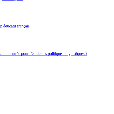
p éducatif français
 : une entrée pour l’étude des politiques linguistiques ?