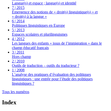
Langue(s) et espace ; langue(s) et identité
7 | 2015
Émergence des notions de « droit(s) linguistique(s) » et
« droit(s) à la langue »
6 | 2014
Politiques linguistiques en Europe
5 | 2013
Espaces scolaires et plurilinguismes
4 | 2012
Les langues des enfants « issus de l’immigration » dans le
champ éducatif français
3 | 2011
Hors champ
2 | 2010
Outils de traduction – outils du traducteur ?
1 | 2008
L’analyse des pratiques d’évaluation des politiques
linguistiques : une entrée pour l’étude des politiques
linguistiques ?
Tous les numéros
Index