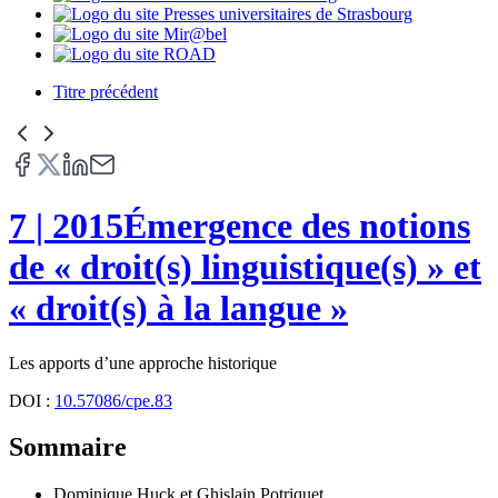
Titre précédent
7
| 2015
Émergence des notions
de « droit(s) linguistique(s) » et
« droit(s) à la langue »
Les apports d’une approche historique
DOI :
10.57086/cpe.83
Sommaire
Dominique
Huck
et
Ghislain
Potriquet