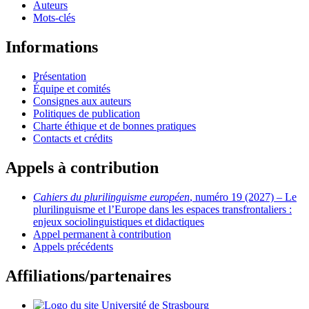
Auteurs
Mots-clés
Informations
Présentation
Équipe et comités
Consignes aux auteurs
Politiques de publication
Charte éthique et de bonnes pratiques
Contacts et crédits
Appels à contribution
Cahiers du plurilinguisme européen
, numéro 19 (2027) – Le
plurilinguisme et l’Europe dans les espaces transfrontaliers :
enjeux sociolinguistiques et didactiques
Appel permanent à contribution
Appels précédents
Affiliations/partenaires