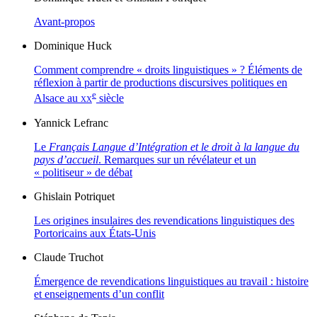
Avant-propos
Dominique
Huck
Comment comprendre « droits linguistiques » ? Éléments de
réflexion à partir de productions discursives politiques en
e
Alsace au
xx
siècle
Yannick
Lefranc
Le
Français Langue d’Intégration et le droit à la langue du
pays d’accueil
. Remarques sur un révélateur et un
« politiseur » de débat
Ghislain
Potriquet
Les origines insulaires des revendications linguistiques des
Portoricains aux États-Unis
Claude
Truchot
Émergence de revendications linguistiques au travail : histoire
et enseignements d’un conflit