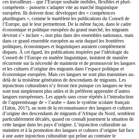
ces travailleurs – que l’Europe souhaite mobiles, flexibles et pluri-
compétents – puissent s’adapter vite au marché linguistique
européen. Ils doivent donc développer des « compétences
plurilingues », comme le martèlent les publications du Conseil de
l’Europe, qui le leur permettront. De la même façon, dans le cadre
économique et politique européen du grand marché, les migrants
devront s’« inclure », non plus dans des ensembles nationaux, mais
dans ce grand ensemble européen au sein duquel les frontières
politiques, économiques et linguistiques auraient complètement
disparu. À cet égard, les publications inspirées par l’idéologie du
Conseil de l’Europe en matière linguistique, insistent de manière
récurrente sur la nécessité de maintenir et de promouvoir les langues
et les cultures d’origine des migrants dans l’espace politique et
économique européen. Mais ces langues ne sont plus transmises au-
delà de la troisième génération de descendants de migrants. Les
injonctions culturalistes n’y feront rien puisque ces langues ne leur
sont tout simplement plus utiles et ils préfèrent apprendre d’autres
langues européennes. Les appels sans cesse répétés à l’introduction
de l’apprentissage de « l’arabe » dans le système scolaire français
(Talon, 2017), au nom de la reconnaissance des langues et cultures
d’origine des descendants de migrants d’Afrique du Nord, semblent
particulièrement décalés, quand on connaît justement la situation de
cette langue dans les pays d’origine. L’injonction culturaliste au
maintien et à la promotion des langues et cultures d’origine fait face
à une autre injonction culturaliste qui prône au contraire le