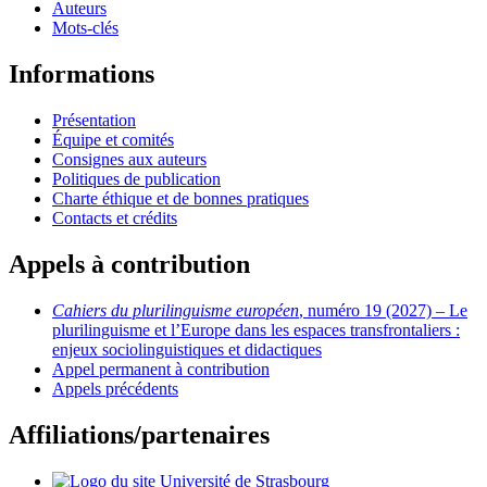
Auteurs
Mots-clés
Informations
Présentation
Équipe et comités
Consignes aux auteurs
Politiques de publication
Charte éthique et de bonnes pratiques
Contacts et crédits
Appels à contribution
Cahiers du plurilinguisme européen
, numéro 19 (2027) – Le
plurilinguisme et l’Europe dans les espaces transfrontaliers :
enjeux sociolinguistiques et didactiques
Appel permanent à contribution
Appels précédents
Affiliations/partenaires