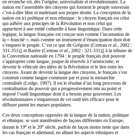
en revanche est, dès l’origine, universaliste et révolutionnaire. La
nation est l’assemblée des citoyens qui forment le peuple souverain
c’est-à-dire libre et maitrisant son propre destin. La conception de la
nation est ici
politique
et non ethnique : le citoyen français est celui
qui
adhère
aux principes de la Révolution et non celui qui
appartient
à une entité culturelle à base linguistique. Dans cette
logique, la langue française est conçue non comme l’incarnation de
la « francité », mais comme un instrument d’émancipation dont doit
s’emparer le peuple. C’est ce que dit Grégoire (Certeau
et al
., 2002 :
331‑351)
1
et Barère (Certeau
et al
., 2002 : 321‑331)
2
à la tribune de
la Convention nationale en 1794 : le peuple français doit pouvoir
s’approprier cette langue, jusque-là réservée à l’aristocratie, et
devenir le véhicule des idées de la Révolution et le lien entre les
citoyens. Avant de devenir la langue des citoyens, le français s’est
construit comme langue commune par et pour la monarchie
centralisée (Lodge, 1997). Il est le résultat d’un long processus de
centralisation du pouvoir qui a progressivement mis au point et
imposé l’outil linguistique dont il a besoin pour gouverner. Les
révolutionnaires s’empareront de cet outil très efficace pour le
diffuser parmi les masses populaires.
Ces deux conceptions opposées de la langue de la nation, politique
et ethnique, se sont manifestées de façons différentes en Europe,
e
e
durant le 19
et le 20
siècle, parfois de façon moins nette que dans
les cas français et allemand, en alliant les aspects ethniques et