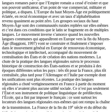
langues romanes parce que l’Empire romain a cessé d’exister et que
son pouvoir unificateur, d’un point de vue commercial, militaire et
politique, a disparu. L’Europe du haut Moyen-Âge est politiquement
éclatée, en recul économique et avec un taux d’alphabétisation
revenu quasiment au point zéro. Les groupes sociaux du haut
Moyen-Âge sont des communautés rurales repliées sur elles-mêmes
et c’est dans ces conditions que le latin se fragmente en de multiples
langues. Le mouvement inverse s’amorce quand les nouvelles
langues communes qui apparaîtront en Europe vers la fin du Moyen-
Âge (Baggioni, 1997) vont se construire et finalement s’imposer
dans le mouvement général en Europe de renouveau économique,
technologique et intellectuel, accompagné du mouvement de
centralisation des États et de création des nations modernes. La
chute de la pratique des langues régionales suivra le processus
historique de construction des États-nations et se produira à des
époques différentes selon les pays : très tôt pour la France, plus tôt
centralisée, plus tard pour l’Allemagne et l’Italie par exemple dont
les unifications sont plus récentes. La pratique des langues
régionales a chuté vertigineusement en France à partir du moment
où elles n’avaient plus aucune utilité sociale. Ce n’est pas seulement
l’État et son instrument de politique linguistique de prédilection,
l’École, qui a fini par imposer le français : ce sont surtout les
locuteurs des langues régionales eux-mêmes qui ont rompu la chaîne
e
de la transmission. La France de la fin du 19
siècle et du début du
e