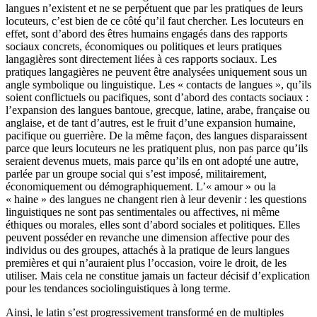
langues n’existent et ne se perpétuent que par les pratiques de leurs
locuteurs, c’est bien de ce côté qu’il faut chercher. Les locuteurs en
effet, sont d’abord des êtres humains engagés dans des rapports
sociaux concrets, économiques ou politiques et leurs pratiques
langagières sont directement liées à ces rapports sociaux. Les
pratiques langagières ne peuvent être analysées uniquement sous un
angle symbolique ou linguistique. Les « contacts de langues », qu’ils
soient conflictuels ou pacifiques, sont d’abord des contacts sociaux :
l’expansion des langues bantoue, grecque, latine, arabe, française ou
anglaise, et de tant d’autres, est le fruit d’une expansion humaine,
pacifique ou guerrière. De la même façon, des langues disparaissent
parce que leurs locuteurs ne les pratiquent plus, non pas parce qu’ils
seraient devenus muets, mais parce qu’ils en ont adopté une autre,
parlée par un groupe social qui s’est imposé, militairement,
économiquement ou démographiquement. L’« amour » ou la
« haine » des langues ne changent rien à leur devenir : les questions
linguistiques ne sont pas sentimentales ou affectives, ni même
éthiques ou morales, elles sont d’abord sociales et politiques. Elles
peuvent posséder en revanche une dimension affective pour des
individus ou des groupes, attachés à la pratique de leurs langues
premières et qui n’auraient plus l’occasion, voire le droit, de les
utiliser. Mais cela ne constitue jamais un facteur décisif d’explication
pour les tendances sociolinguistiques à long terme.
Ainsi, le latin s’est progressivement transformé en de multiples