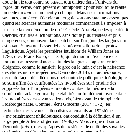
doute la vie tout court) se passait tout entière dans l’univers du
logos
, du verbe, omniprésent et omnipotent : pour eux, toute réalité
procède du
logos
et ne peut y échapper. Mais ces élucubrations
savantes, que décrit Olender au long de son ouvrage, ne cessent pas
quand les sciences humaines modernes commencent à s’imposer, à
e
partir de la deuxième moitié du 19
siècle. Au-delà, celles que décrit
Olender, d’autres élucubrations, sans doute plus frelatées et plus
dangereuses, s’imposent dans le débat sur l’origine des langues qui
est, avant Saussure, l’essentiel des préoccupations de la proto-
linguistique. Après les premières intuitions de William Jones en
1786, c’est Franz Bopp, en 1816, qui démontre l’existence de
nombreuses ressemblances entre des langues en apparence très
éloignées, comme le sanskrit, le grec ou le latin : c’est la naissance
des études indo-européennes. Demoule (2014), un archéologue,
décrit de façon détaillée dans quel contexte politique et idéologique
se sont affirmées et affrontées les hypothèses sur l’origine des
supposés Indo-Européens et montre combien la théorie de la
suprématie raciale germanique était très profondément inscrite dans
les hypothèses des savants allemands, bien avant le triomphe de
l’idéologie nazie. Comme l’écrit Graceffa (2017 : 172), les
e
recherches des savants nationalistes allemands au 19
siècle
« majoritairement philologiques, ont conduit à la définition d’un
large peuple Allemand-germain (Volk) ». Mais ce que dit surtout
Demoule (
ibid.
), c’est qu’après deux siècles de certitudes savantes
sur l’existence d’une langue proto-indo-européenne, les