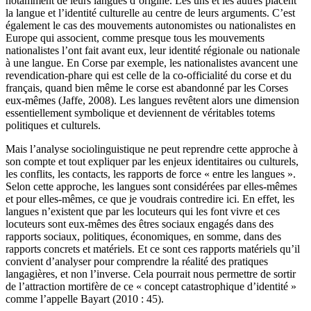
notamment de leurs langues d’origine. Les uns et les autres placent
la langue et l’identité culturelle au centre de leurs arguments. C’est
également le cas des mouvements autonomistes ou nationalistes en
Europe qui associent, comme presque tous les mouvements
nationalistes l’ont fait avant eux, leur identité régionale ou nationale
à une langue. En Corse par exemple, les nationalistes avancent une
revendication-phare qui est celle de la co-officialité du corse et du
français, quand bien même le corse est abandonné par les Corses
eux-mêmes (Jaffe, 2008). Les langues revêtent alors une dimension
essentiellement symbolique et deviennent de véritables totems
politiques et culturels.
Mais l’analyse sociolinguistique ne peut reprendre cette approche à
son compte et tout expliquer par les enjeux identitaires ou culturels,
les conflits, les contacts, les rapports de force « entre les langues ».
Selon cette approche, les langues sont considérées par elles-mêmes
et pour elles-mêmes, ce que je voudrais contredire ici. En effet, les
langues n’existent que par les locuteurs qui les font vivre et ces
locuteurs sont eux-mêmes des êtres sociaux engagés dans des
rapports sociaux, politiques, économiques, en somme, dans des
rapports concrets et matériels. Et ce sont ces rapports matériels qu’il
convient d’analyser pour comprendre la réalité des pratiques
langagières, et non l’inverse. Cela pourrait nous permettre de sortir
de l’attraction mortifère de ce « concept catastrophique d’identité »
comme l’appelle Bayart (2010 : 45).