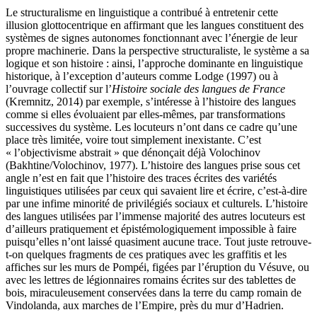
Le structuralisme en linguistique a contribué à entretenir cette
illusion glottocentrique en affirmant que les langues constituent des
systèmes de signes autonomes fonctionnant avec l’énergie de leur
propre machinerie. Dans la perspective structuraliste, le système a sa
logique et son histoire : ainsi, l’approche dominante en linguistique
historique, à l’exception d’auteurs comme Lodge (1997) ou à
l’ouvrage collectif sur l’
Histoire sociale des langues de France
(Kremnitz, 2014) par exemple, s’intéresse à l’histoire des langues
comme si elles évoluaient par elles-mêmes, par transformations
successives du système. Les locuteurs n’ont dans ce cadre qu’une
place très limitée, voire tout simplement inexistante. C’est
« l’objectivisme abstrait » que dénonçait déjà Volochinov
(Bakhtine/Volochinov, 1977). L’histoire des langues prise sous cet
angle n’est en fait que l’histoire des traces écrites des variétés
linguistiques utilisées par ceux qui savaient lire et écrire, c’est-à-dire
par une infime minorité de privilégiés sociaux et culturels. L’histoire
des langues utilisées par l’immense majorité des autres locuteurs est
d’ailleurs pratiquement et épistémologiquement impossible à faire
puisqu’elles n’ont laissé quasiment aucune trace. Tout juste retrouve-
t-on quelques fragments de ces pratiques avec les graffitis et les
affiches sur les murs de Pompéi, figées par l’éruption du Vésuve, ou
avec les lettres de légionnaires romains écrites sur des tablettes de
bois, miraculeusement conservées dans la terre du camp romain de
Vindolanda, aux marches de l’Empire, près du mur d’Hadrien.