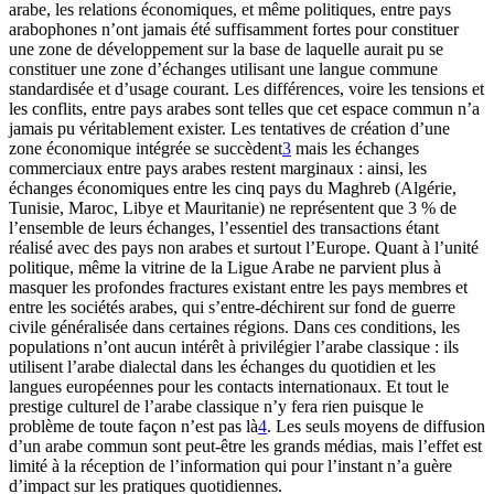
arabe, les relations économiques, et même politiques, entre pays
arabophones n’ont jamais été suffisamment fortes pour constituer
une zone de développement sur la base de laquelle aurait pu se
constituer une zone d’échanges utilisant une langue commune
standardisée et d’usage courant. Les différences, voire les tensions et
les conflits, entre pays arabes sont telles que cet espace commun n’a
jamais pu véritablement exister. Les tentatives de création d’une
zone économique intégrée se succèdent
3
mais les échanges
commerciaux entre pays arabes restent marginaux : ainsi, les
échanges économiques entre les cinq pays du Maghreb (Algérie,
Tunisie, Maroc, Libye et Mauritanie) ne représentent que 3 % de
l’ensemble de leurs échanges, l’essentiel des transactions étant
réalisé avec des pays non arabes et surtout l’Europe. Quant à l’unité
politique, même la vitrine de la Ligue Arabe ne parvient plus à
masquer les profondes fractures existant entre les pays membres et
entre les sociétés arabes, qui s’entre-déchirent sur fond de guerre
civile généralisée dans certaines régions. Dans ces conditions, les
populations n’ont aucun intérêt à privilégier l’arabe classique : ils
utilisent l’arabe dialectal dans les échanges du quotidien et les
langues européennes pour les contacts internationaux. Et tout le
prestige culturel de l’arabe classique n’y fera rien puisque le
problème de toute façon n’est pas là
4
. Les seuls moyens de diffusion
d’un arabe commun sont peut-être les grands médias, mais l’effet est
limité à la réception de l’information qui pour l’instant n’a guère
d’impact sur les pratiques quotidiennes.