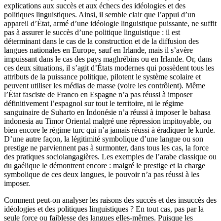
explications aux succès et aux échecs des idéologies et des
politiques linguistiques. Ainsi, il semble clair que l’appui d’un
appareil d’État, armé d’une idéologie linguistique puissante, ne suffit
pas à assurer le succès d’une politique linguistique : il est
déterminant dans le cas de la construction et de la diffusion des
langues nationales en Europe, sauf en Irlande, mais il s’avère
impuissant dans le cas des pays maghrébins ou en Irlande. Or, dans
ces deux situations, il s’agit d’États modernes qui possèdent tous les
attributs de la puissance politique, pilotent le système scolaire et
peuvent utiliser les médias de masse (voire les contrôlent). Même
l’État fasciste de Franco en Espagne n’a pas réussi à imposer
définitivement l’espagnol sur tout le territoire, ni le régime
sanguinaire de Suharto en Indonésie n’a réussi à imposer le bahasa
indonesia au Timor Oriental malgré une répression impitoyable, ou
bien encore le régime turc qui n’a jamais réussi à éradiquer le kurde.
D’une autre façon, la légitimité symbolique d’une langue ou son
prestige ne parviennent pas à surmonter, dans tous les cas, la force
des pratiques sociolangagières. Les exemples de l’arabe classique ou
du gaélique le démontrent encore : malgré le prestige et la charge
symbolique de ces deux langues, le pouvoir n’a pas réussi à les
imposer.
Comment peut-on analyser les raisons des succès et des insuccès des
idéologies et des politiques linguistiques ? En tout cas, pas par la
seule force ou faiblesse des langues elles-mêmes. Puisque les