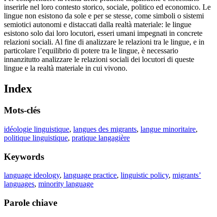
inserirle nel loro contesto storico, sociale, politico ed economico. Le
lingue non esistono da sole e per se stesse, come simboli o sistemi
semiotici autonomi e distaccati dalla realtà materiale: le lingue
esistono solo dai loro locutori, esseri umani impegnati in concrete
relazioni sociali. Al fine di analizzare le relazioni tra le lingue, e in
particolare l’equilibrio di potere tra le lingue, è necessario
innanzitutto analizzare le relazioni sociali dei locutori di queste
lingue e la realtà materiale in cui vivono.
Index
Mots-clés
idéologie linguistique
,
langues des migrants
,
langue minoritaire
,
politique linguistique
,
pratique langagière
Keywords
language ideology
,
language practice
,
linguistic policy
,
migrants’
languages
,
minority language
Parole chiave