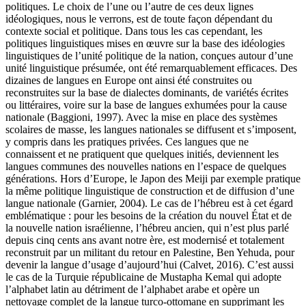
politiques. Le choix de l’une ou l’autre de ces deux lignes
idéologiques, nous le verrons, est de toute façon dépendant du
contexte social et politique. Dans tous les cas cependant, les
politiques linguistiques mises en œuvre sur la base des idéologies
linguistiques de l’unité politique de la nation, conçues autour d’une
unité linguistique présumée, ont été remarquablement efficaces. Des
dizaines de langues en Europe ont ainsi été construites ou
reconstruites sur la base de dialectes dominants, de variétés écrites
ou littéraires, voire sur la base de langues exhumées pour la cause
nationale (Baggioni, 1997). Avec la mise en place des systèmes
scolaires de masse, les langues nationales se diffusent et s’imposent,
y compris dans les pratiques privées. Ces langues que ne
connaissent et ne pratiquent que quelques initiés, deviennent les
langues communes des nouvelles nations en l’espace de quelques
générations. Hors d’Europe, le Japon des Meiji par exemple pratique
la même politique linguistique de construction et de diffusion d’une
langue nationale (Garnier, 2004). Le cas de l’hébreu est à cet égard
emblématique : pour les besoins de la création du nouvel État et de
la nouvelle nation israélienne, l’hébreu ancien, qui n’est plus parlé
depuis cinq cents ans avant notre ère, est modernisé et totalement
reconstruit par un militant du retour en Palestine, Ben Yehuda, pour
devenir la langue d’usage d’aujourd’hui (Calvet, 2016). C’est aussi
le cas de la Turquie républicaine de Mustapha Kemal qui adopte
l’alphabet latin au détriment de l’alphabet arabe et opère un
nettoyage complet de la langue turco-ottomane en supprimant les