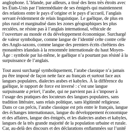
anglophone. L’Irlande, par ailleurs, a tissé des liens très étroits avec
les États-Unis par l’intermédiaire de ses émigrés qui maintiennent
des relations entre le pays d’origine et le pays d’accueil, l’anglais
servant évidemment de relais linguistique. Le gaélique, de plus en
plus rural et marginalisé dans les zones géographiques les plus
reculées, ne résiste pas à l’anglais international, véhicule de
l’ouverture au monde et du développement économique. Surchargé
de valeur symbolique, comme langue de l’identité celte contre celle
des Anglo-saxons, comme langue des premiers écrits chrétiens des
monastères irlandais à la renommée internationale du haut Moyen-
Âge : symbole par lui-même, le gaélique n’a pourtant pas résisté à la
surpuissance de l’anglais.
Tout aussi surchargé symboliquement, l’arabe classique n’a jamais
pu être imposé de façon nette face au français et surtout face aux
langues populaires, dialectes arabes et kabyles. À la différence du
gaélique, le rapport de force est inversé : c’est une langue
surpuissante
a priori,
l’arabe, qui ne parvient pas à s’imposer à
l’usage des pratiques des locuteurs des langues populaires, sans
tradition littéraire, sans relais politique, sans légitimité religieuse.
Dans ce cas précis, l’arabe classique est pris entre le français, langue
des échanges internationaux, langue du développement économique
et des affaires, langue des émigrés, et les dialectes arabes et kabyles,
langues de la très grande majorité de la population urbaine et rurale.
Car, au-delà des discours et des déclarations enflammées sur l’unité