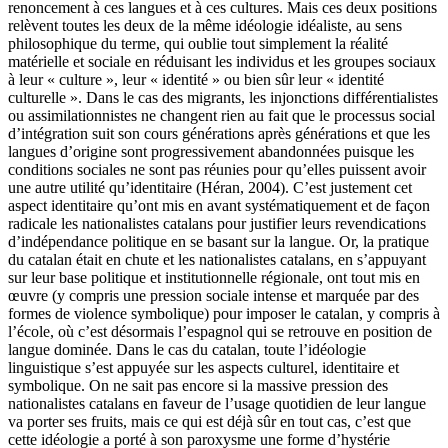
renoncement à ces langues et à ces cultures. Mais ces deux positions
relèvent toutes les deux de la même idéologie idéaliste, au sens
philosophique du terme, qui oublie tout simplement la réalité
matérielle et sociale en réduisant les individus et les groupes sociaux
à leur « culture », leur « identité » ou bien sûr leur « identité
culturelle ». Dans le cas des migrants, les injonctions différentialistes
ou assimilationnistes ne changent rien au fait que le processus social
d’intégration suit son cours générations après générations et que les
langues d’origine sont progressivement abandonnées puisque les
conditions sociales ne sont pas réunies pour qu’elles puissent avoir
une autre utilité qu’identitaire (Héran, 2004). C’est justement cet
aspect identitaire qu’ont mis en avant systématiquement et de façon
radicale les nationalistes catalans pour justifier leurs revendications
d’indépendance politique en se basant sur la langue. Or, la pratique
du catalan était en chute et les nationalistes catalans, en s’appuyant
sur leur base politique et institutionnelle régionale, ont tout mis en
œuvre (y compris une pression sociale intense et marquée par des
formes de violence symbolique) pour imposer le catalan, y compris à
l’école, où c’est désormais l’espagnol qui se retrouve en position de
langue dominée. Dans le cas du catalan, toute l’idéologie
linguistique s’est appuyée sur les aspects culturel, identitaire et
symbolique. On ne sait pas encore si la massive pression des
nationalistes catalans en faveur de l’usage quotidien de leur langue
va porter ses fruits, mais ce qui est déjà sûr en tout cas, c’est que
cette idéologie a porté à son paroxysme une forme d’hystérie