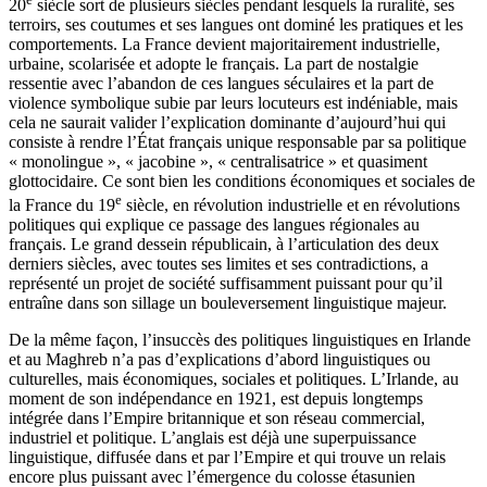
20
siècle sort de plusieurs siècles pendant lesquels la ruralité, ses
terroirs, ses coutumes et ses langues ont dominé les pratiques et les
comportements. La France devient majoritairement industrielle,
urbaine, scolarisée et adopte le français. La part de nostalgie
ressentie avec l’abandon de ces langues séculaires et la part de
violence symbolique subie par leurs locuteurs est indéniable, mais
cela ne saurait valider l’explication dominante d’aujourd’hui qui
consiste à rendre l’État français unique responsable par sa politique
« monolingue », « jacobine », « centralisatrice » et quasiment
glottocidaire. Ce sont bien les conditions économiques et sociales de
e
la France du 19
siècle, en révolution industrielle et en révolutions
politiques qui explique ce passage des langues régionales au
français. Le grand dessein républicain, à l’articulation des deux
derniers siècles, avec toutes ses limites et ses contradictions, a
représenté un projet de société suffisamment puissant pour qu’il
entraîne dans son sillage un bouleversement linguistique majeur.
De la même façon, l’insuccès des politiques linguistiques en Irlande
et au Maghreb n’a pas d’explications d’abord linguistiques ou
culturelles, mais économiques, sociales et politiques. L’Irlande, au
moment de son indépendance en 1921, est depuis longtemps
intégrée dans l’Empire britannique et son réseau commercial,
industriel et politique. L’anglais est déjà une superpuissance
linguistique, diffusée dans et par l’Empire et qui trouve un relais
encore plus puissant avec l’émergence du colosse étasunien