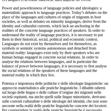
Power and powerlessness of language policies and ideologies: a
materialistic approach to language practices. Today’s debates on the
place of the languages and cultures of origin of migrants in host
societies, as well as debates on minority languages, derive from the
identity and culturalist currents, which lack an anchoring in the
realities of the concrete language practices of speakers. In order to
understand the reality of language practices, it is necessary to put
them in their historical, social, political and economic context.
Languages do not exist by themselves and for themselves, as
symbols or semiotic systems autonomous and detached from
material reality: languages exist only by their speakers who are
human beings engaged in concrete social relations. In order to
analyse the relations between languages, and in particular the
balance of power between languages, it is necessary to first analyse
the social relations of the speakers of these languages and the
material reality in which they live.
Potenza e impotenza delle politiche e delle ideologie linguistiche: un
approccio materialistico alle pratiche linguistiche. I dibattiti odierni
sul luogo delle lingue e delle culture d’origine dei migranti nelle
società ospitanti, ma anche quelli sulle lingue minoritarie, derivano
sulle correnti culturaliste e delle ideologie del identità, che non sono
ancorate nella realtà delle pratiche linguistiche concrete dei locutori.
Per comprendere la realtà delle pratiche linguistiche è necessario