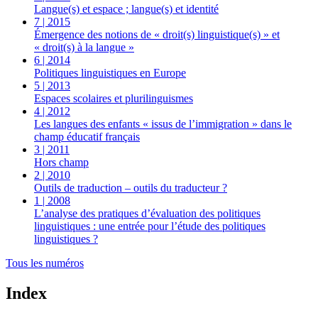
Langue(s) et espace ; langue(s) et identité
7 | 2015
Émergence des notions de « droit(s) linguistique(s) » et
« droit(s) à la langue »
6 | 2014
Politiques linguistiques en Europe
5 | 2013
Espaces scolaires et plurilinguismes
4 | 2012
Les langues des enfants « issus de l’immigration » dans le
champ éducatif français
3 | 2011
Hors champ
2 | 2010
Outils de traduction – outils du traducteur ?
1 | 2008
L’analyse des pratiques d’évaluation des politiques
linguistiques : une entrée pour l’étude des politiques
linguistiques ?
Tous les numéros
Index