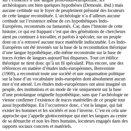
archéologues ont bien quelques hypothèses (Demoule,
ibid.
) mais
aucune certitude sur le foyer de peuplement présumé des locuteurs
de cette langue reconstituée. L’archéologie n’a d’ailleurs aucune
certitude sur l’existence même de ces hypothétiques Indo-
Européens, reconstruits ou fantasmés. Car, dans l’histoire de cette
histoire, ce qui est frappant c’est que des générations de chercheurs
aient pu continuer à travailler, et parfois à spéculer, sur un peuple
dont on n’a retrouvé aucune trace matérielle indiscutable. Les Indo-
Européens ont été inventés sur la base de la reconstitution théorique
d’une langue hypothétique, elle-même reconstruite sur la base de
traces écrites de langues aujourd’hui disparues. Tout cet édifice
théorique ne tient donc qu’à un fil spéculatif. Plus encore, une des
références en matière d’études indo-européennes, Benveniste
(1969), a reconstruit toute une société et une organisation politique
sur la base d’un vocabulaire indo-européen dont absolument aucun
mot n’est attesté. Les études indo-européennes ont ainsi imaginé un
peuple, des institutions et un mode de vie uniquement sur la base
d’une protolangue originelle hypothétique, sans que l’archéologie ne
vienne confirmer l’existence de traces matérielles de ce peuple tout
aussi hypothétique. En l’occurrence donc, c’est la langue, qui fait
exister les hommes et les sociétés et non l’inverse. C’est en cela une
approche que j’appelle glottocentrique qui met les langues au centre
de sa démarche et non les êtres humains, locuteurs engagés dans des
rapports sociaux concrets et matériels.