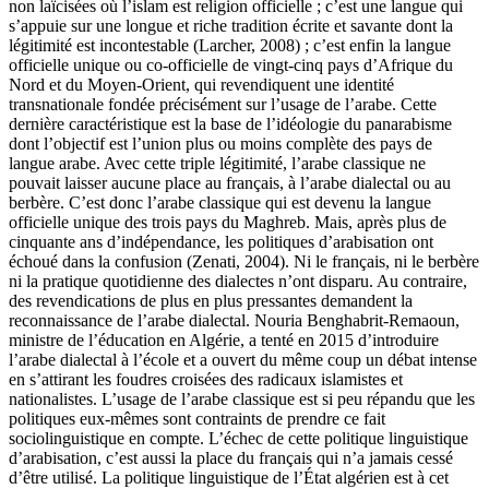
non laïcisées où l’islam est religion officielle ; c’est une langue qui
s’appuie sur une longue et riche tradition écrite et savante dont la
légitimité est incontestable (Larcher, 2008) ; c’est enfin la langue
officielle unique ou co-officielle de vingt-cinq pays d’Afrique du
Nord et du Moyen-Orient, qui revendiquent une identité
transnationale fondée précisément sur l’usage de l’arabe. Cette
dernière caractéristique est la base de l’idéologie du panarabisme
dont l’objectif est l’union plus ou moins complète des pays de
langue arabe. Avec cette triple légitimité, l’arabe classique ne
pouvait laisser aucune place au français, à l’arabe dialectal ou au
berbère. C’est donc l’arabe classique qui est devenu la langue
officielle unique des trois pays du Maghreb. Mais, après plus de
cinquante ans d’indépendance, les politiques d’arabisation ont
échoué dans la confusion (Zenati, 2004). Ni le français, ni le berbère
ni la pratique quotidienne des dialectes n’ont disparu. Au contraire,
des revendications de plus en plus pressantes demandent la
reconnaissance de l’arabe dialectal. Nouria Benghabrit-Remaoun,
ministre de l’éducation en Algérie, a tenté en 2015 d’introduire
l’arabe dialectal à l’école et a ouvert du même coup un débat intense
en s’attirant les foudres croisées des radicaux islamistes et
nationalistes. L’usage de l’arabe classique est si peu répandu que les
politiques eux-mêmes sont contraints de prendre ce fait
sociolinguistique en compte. L’échec de cette politique linguistique
d’arabisation, c’est aussi la place du français qui n’a jamais cessé
d’être utilisé. La politique linguistique de l’État algérien est à cet