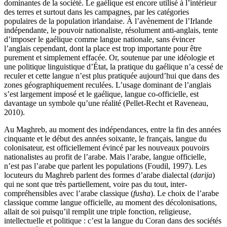
dominantes de la société. Le gaélique est encore utilisé à l’intérieur
des terres et surtout dans les campagnes, par les catégories
populaires de la population irlandaise. À l’avènement de l’Irlande
indépendante, le pouvoir nationaliste, résolument anti-anglais, tente
d’imposer le gaélique comme langue nationale, sans évincer
l’anglais cependant, dont la place est trop importante pour être
purement et simplement effacée. Or, soutenue par une idéologie et
une politique linguistique d’État, la pratique du gaélique n’a cessé de
reculer et cette langue n’est plus pratiquée aujourd’hui que dans des
zones géographiquement reculées. L’usage dominant de l’anglais
s’est largement imposé et le gaélique, langue co-officielle, est
davantage un symbole qu’une réalité (Pellet-Recht et Raveneau,
2010).
Au Maghreb, au moment des indépendances, entre la fin des années
cinquante et le début des années soixante, le français, langue du
colonisateur, est officiellement évincé par les nouveaux pouvoirs
nationalistes au profit de l’arabe. Mais l’arabe, langue officielle,
n’est pas l’arabe que parlent les populations (Foudil, 1997). Les
locuteurs du Maghreb parlent des formes d’arabe dialectal (
darija
)
qui ne sont que très partiellement, voire pas du tout, inter-
compréhensibles avec l’arabe classique (
fusha
). Le choix de l’arabe
classique comme langue officielle, au moment des décolonisations,
allait de soi puisqu’il remplit une triple fonction, religieuse,
intellectuelle et politique : c’est la langue du Coran dans des sociétés