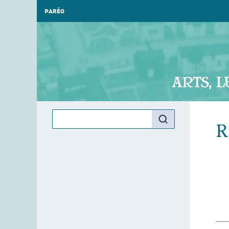
PARÉO
R