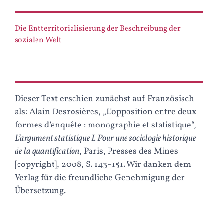
PLAN
Die Entterritorialisierung der Beschreibung der
sozialen Welt
Dieser Text erschien zunächst auf Französisch
als: Alain Desrosières, „L’opposition entre deux
formes d’enquête : monographie et statistique“,
L’argument statistique I. Pour une sociologie historique
de la quantification
, Paris, Presses des Mines
[copyright], 2008, S. 143–151. Wir danken dem
Verlag für die freundliche Genehmigung der
Übersetzung.