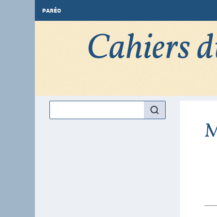
PARÉO
M