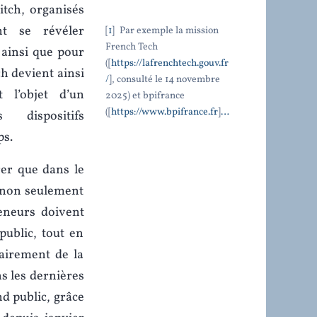
tch, organisés
t se révéler
1
Par exemple la mission
French Tech
 ainsi que pour
([
https://lafrenchtech.gouv.fr
ch devient ainsi
/
], consulté le 14 novembre
 l’objet d’un
2025) et bpifrance
([
https://www.bpifrance.fr
]
…
dispositifs
ps.
er que dans le
t non seulement
reneurs doivent
public, tout en
lairement de la
s les dernières
nd public, grâce