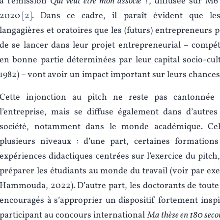
à l’émission
Qui veut être mon associé ?
, diffusée sur M6
2020
2
. Dans ce cadre, il paraît évident que le
langagières et oratoires que les (futurs) entrepreneurs 
de se lancer dans leur projet entrepreneurial – compé
en bonne partie déterminées par leur capital socio-cul
1982) – vont avoir un impact important sur leurs chances 
Cette injonction au pitch ne reste pas cantonné
l’entreprise, mais se diffuse également dans d’autres
société, notamment dans le monde académique. Cela
plusieurs niveaux : d’une part, certaines formations
expériences didactiques centrées sur l’exercice du pitch
préparer les étudiants au monde du travail (voir par e
Hammouda, 2022). D’autre part, les doctorants de toute 
encouragés à s’approprier un dispositif fortement inspi
participant au concours international
Ma thèse en 180 sec