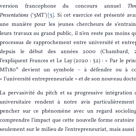
version francophone du concours annuel
Thr
Presentations
(‘3MT’)
3
. Si cet exercice est présenté a
une manière pour les jeunes chercheurs de s’entrain
leurs travaux au grand public, il n’en reste pas moins qu
processus de rapprochement entre université et entrep
depuis le début des années 2000 (Chambard, 
l’expliquent Frances et Le Lay (2020 : 52) : « Par le pri
MT180® devient un symbole – à défendre ou à c
« l’université entrepreneuriale » et de son nouveau docto
La pervasivité du pitch et sa progressive intégration
universitaire rendent à notre avis particulièremen
pencher sur ce phénomène avec un regard socioling
comprendre l’impact que cette nouvelle forme oratoire
seulement sur le milieu de l’entrepreneuriat, mais aussi