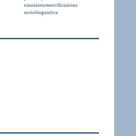
emozione
mercificazione
sociolinguistica