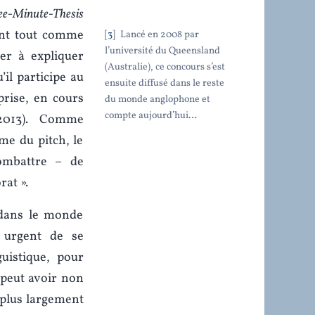
ee-Minute-Thesis
vant tout comme
3
Lancé en 2008 par
l’université du Queensland
er à expliquer
(Australie), ce concours s’est
’il participe au
ensuite diffusé dans le reste
rise, en cours
du monde anglophone et
compte aujourd’hui
…
2013). Comme
sme du pitch, le
ombattre – de
rat ».
 dans le monde
t urgent de se
uistique, pour
 peut avoir non
 plus largement