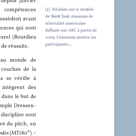
 depuis janvier
s compétences
2
Réalisée sur le modèle
de
Shark Tank
, émission de
possèdent avant
téléréalité américaine
tences qui sont
diffusée sur ABC à partir de
turel (Bourdieu
2009. L’émission montre les
participants
…
de réussite.
e au monde de
 couches de la
 se vérifie à
 intègrent des
, dans le but de
xemple Dressen-
discipline sont
ré du pitch, en
ondes
(MT180®) –