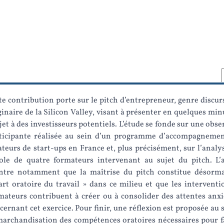
te contribution porte sur le pitch d’entrepreneur, genre discurs
ginaire de la Silicon Valley, visant à présenter en quelques min
jet à des investisseurs potentiels. L’étude se fonde sur une obs
ticipante réalisée au sein d’un programme d’accompagneme
ateurs de start-ups en France et, plus précisément, sur l’analys
ole de quatre formateurs intervenant au sujet du pitch. L’
tre notamment que la maîtrise du pitch constitue désorm
art oratoire du travail » dans ce milieu et que les interventi
mateurs contribuent à créer ou à consolider des attentes anx
cernant cet exercice. Pour finir, une réflexion est proposée au 
marchandisation des compétences oratoires nécessaires pour f