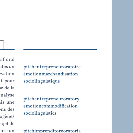
if oral
utes un
pitch
entrepreneur
oratoire
ervation
émotion
marchandisation
nt pour
sociolinguistique
e de la
analyse
pitch
entrepreneur
oratory
ais une
emotion
commodification
ons des
sociolinguistics
iogènes
sujet de
aire un
pitch
imprenditore
oratoria