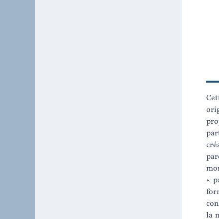
Cet
ori
pro
par
cré
par
mon
« p
for
con
la 