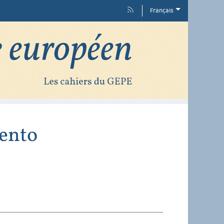
Français
iento