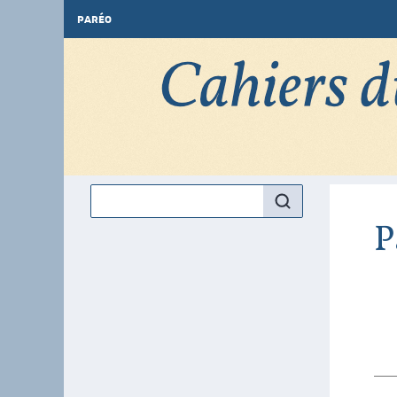
PARÉO
P