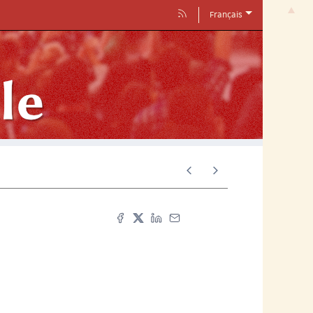
Français