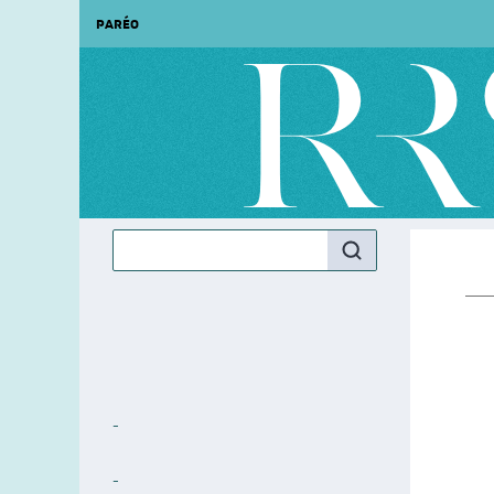
PARÉO
‑
‑