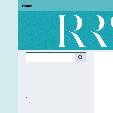
PARÉO
‑
‑