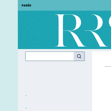
PARÉO
‑
‑