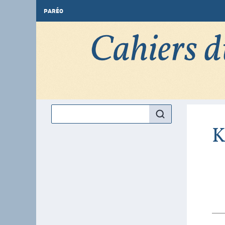
PARÉO
K