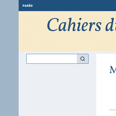
PARÉO
M