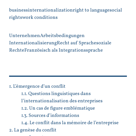
business
internationalization
right to language
social
rights
work conditions
Unternehmen
Arbeitsbedingungen
Internationalisierung
Recht auf Sprache
soziale
Rechte
Französisch als Integrationssprache
PLAN
1. L’émergence d’un conflit
1.1. Questions linguistiques dans
l’internationalisation des entreprises
1.2. Un cas de figure emblématique
1.3. Sources d’informations
1.4. Le conflit dans la mémoire de l’entreprise
2. La genèse du conflit