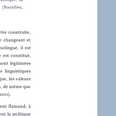
 (Bourdieu,
tre construite,
te changeant et
nolingue, il est
 est constitué,
sont légitimées
s linguistiques
ue, les valeurs
es, de même que
2011).
ment flamand, à
nt la politique