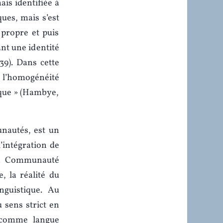
ais identifiée à
ues, mais s’est
propre et puis
nt une identité
39). Dans cette
 l’homogénéité
gique » (Hambye,
unautés, est un
’intégration de
 la Communauté
, la réalité du
inguistique. Au
u sens strict en
e comme langue