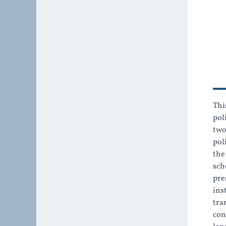
Thi
pol
two
pol
the
sch
pre
ins
tra
con