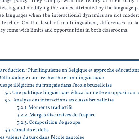
guage policy. They comply with the reality of their daily l
testing and modifying the values attributed by the language po
se languages when the interactional dynamics are not moder
 teacher. On the level of multilingualism, differences in l
icy come with limits and opportunities in both classrooms.
Introduction : Plurilinguisme en Belgique et approche éducation
Méthodologie : une recherche ethnolinguistique
L’usage illégitime du français dans l’école bruxelloise
3.1. Une politique linguistique éducationnelle en opposition au
3.2. Analyse des interactions en classe bruxelloise
3.2.1. Moments traductifs
3.2.2. Marges discursives de l’espace
3.2.3. Composition de groupe
3.3. Constats et défis
Les valeurs du turc dans l’école gantoise