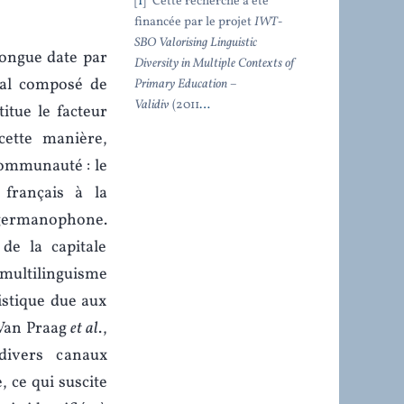
1
Cette recherche a été
financée par le projet
IWT-
SBO Valorising Linguistic
 longue date par
Diversity in Multiple Contexts of
ral composé de
Primary Education –
Validiv
(2011
…
itue le facteur
ette manière,
 communauté : le
français à la
 germanophone.
de la capitale
 multilinguisme
uistique due aux
 Van Praag
et al
.,
ivers canaux
, ce qui suscite