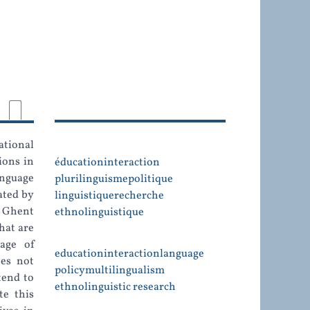
ational
ions in
éducation
interaction
anguage
plurilinguisme
politique
ated by
linguistique
recherche
e Ghent
ethnolinguistique
hat are
uage of
education
interaction
language
oes not
policy
multilingualism
tend to
ethnolinguistic research
te this