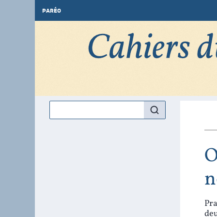
PARÉO
O
n
Pra
deu