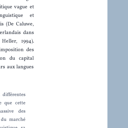
tique vague et
nguistique et
ais (De Caluwe,
éerlandais dans
Heller, 1994).
’imposition des
on du capital
eurs aux langues
différentes
e que cette
assive des
n du marché
uistique, sa