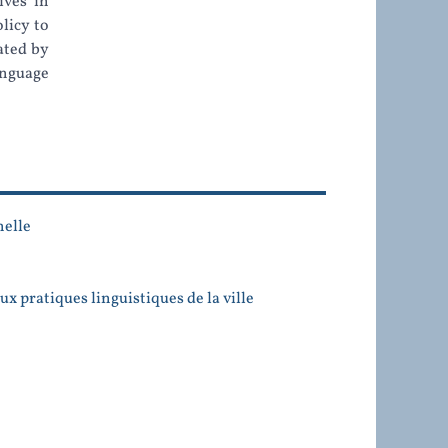
ives in
licy to
ated by
anguage
nelle
x pratiques linguistiques de la ville