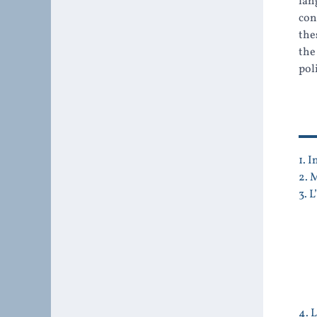
lan
con
the
the
pol
1. 
2. 
3. 
4. 