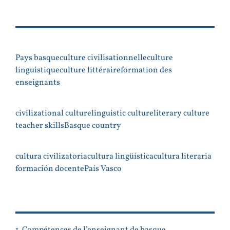
Pays basque
culture civilisationnelle
culture
linguistique
culture littéraire
formation des
enseignants
civilizational culture
linguistic culture
literary culture
teacher skills
Basque country
cultura civilizatoria
cultura lingüística
cultura literaria
formación docente
País Vasco