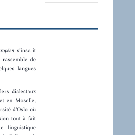
uropéen
s’inscrit
e rassemble de
uelques langues
ers dialectaux
et en Moselle,
rsité d’Oslo où
ion tout à fait
e linguistique