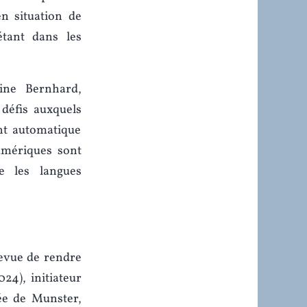
n situation de
étant dans les
ine Bernhard,
défis auxquels
nt automatique
umériques sont
e les langues
revue de rendre
4), initiateur
ée de Munster,