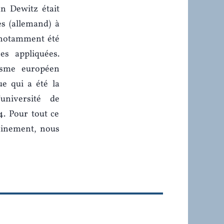
an Dewitz était
s (allemand) à
a notamment été
es appliquées.
isme européen
ue qui a été la
université de
4. Pour tout ce
mainement, nous