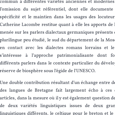
commun à différentes variétés anciennes et modernes 
l’omission du sujet référentiel, dont elle documente 
spécificité et le maintien dans les usages des locuteurs
Catherine Lacombe restitue quant à elle les apports de l
menée sur les parlers dialectaux germaniques présents
plurilingue peu étudié, le sud du département de la Mose
en contact avec les dialectes romans lorrains et le 
s’intéresse à l’approche patrimonialisante dont fo
différents parlers dans le contexte particulier du déve
réserve de biosphère sous l’égide de l’UNESCO.
Une double contribution résultant d’un échange entre de
des langues de Bretagne fait largement écho à ces
articles, dans la mesure où il y est également question d
de deux variétés linguistiques issues de deux gra
linguistiques différents, le celtique pour le breton et 