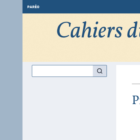
PARÉO
P