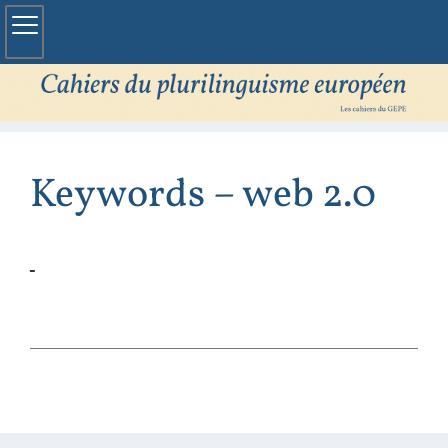
Keywords – web 2.0
Koenig‑Wiśniewska