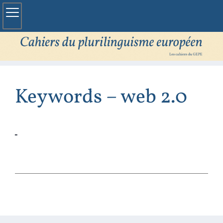
Keywords – web 2.0
Koenig‑Wiśniewska