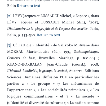
Belin
Return to text
2
LÉVY Jacques et LUSSAULT Michel, « Espace », dans
2
LÉVY Jacques et LUSSAULT Michel (dir.),
2013,
Dictionnaire de la géographie et de l’espace des sociétés
, Paris,
Belin, p. 353‑360.
Return to text
3
Cf. l’article « Identité » de Salikoko Mufwene dans
MOREAU Marie-Louise (éd.), 1997,
Sociolinguistique.
Concepts de base
, Bruxelles, Mardaga, p. 160‑165 ;
RUANO-BORBALAN Jean-Claude (coord.), 1998,
L’identité. L’individu, le groupe, la société
, Auxerre, Éditions
Sciences Humaines, diffusion PUF, en particulier les
parties 2 « Le groupe » (« Les mécanismes de
l’appartenance », « Les sociabilités primaires », « Les
logiques communautaires » et 3 « La société »
(« Identité et diversité de cultures », « La nation comme