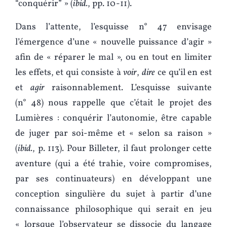
“conquérir” » (
ibid.
, pp. 10-11).
Dans l’attente, l’esquisse n° 47 envisage
l’émergence d’une « nouvelle puissance d’agir »
afin de « réparer le mal », ou en tout en limiter
les effets, et qui consiste à
voir
,
dire
ce qu’il en est
et
agir
raisonnablement. L’esquisse suivante
(n° 48) nous rappelle que c’était le projet des
Lumières : conquérir l’autonomie, être capable
de juger par soi-même et « selon sa raison »
(
ibid.
, p. 113). Pour Billeter, il faut prolonger cette
aventure (qui a été trahie, voire compromises,
par ses continuateurs) en développant une
conception singulière du sujet à partir d’une
connaissance philosophique qui serait en jeu
« lorsque l’observateur se dissocie du langage