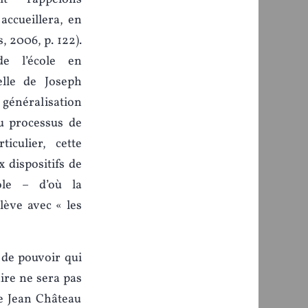
 accueillera, en
, 2006, p. 122).
de l’école en
elle de Joseph
énéralisation
u processus de
iculier, cette
 dispositifs de
cole – d’où la
lève avec « les
 de pouvoir qui
ire ne sera pas
ue Jean Château