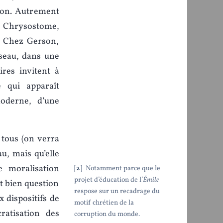
tion. Autrement
ez Chrysostome,
e. Chez Gerson,
sseau, dans une
res invitent à
e qui apparaît
oderne, d’une
 tous (on verra
u, mais qu’elle
e moralisation
2
Notamment parce que le
projet d’éducation de l’
Émile
st bien question
respose sur un recadrage du
x dispositifs de
motif chrétien de la
ratisation des
corruption du monde.