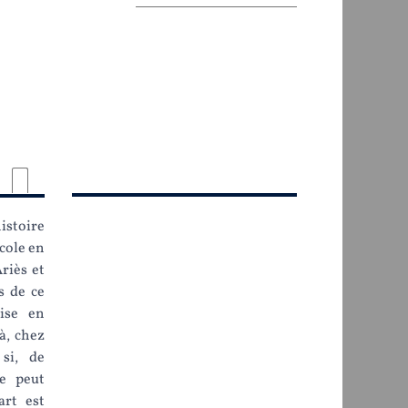
stoire
école en
riès et
s de ce
preschool.
ise en
à, chez
si, de
e peut
art est