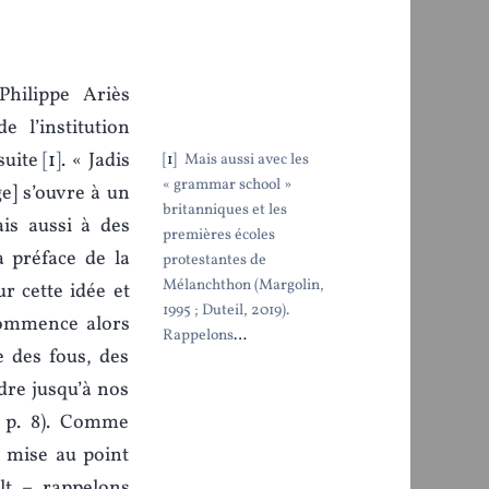
Philippe Ariès
 l’institution
suite
1
. « Jadis
1
Mais aussi avec les
« grammar school »
ge] s’ouvre à un
britanniques et les
is aussi à des
premières écoles
a préface de la
protestantes de
Mélanchthon (Margolin,
ur cette idée et
1995 ; Duteil, 2019).
. Commence alors
Rappelons
…
 des fous, des
ndre jusqu’à nos
5, p. 8). Comme
e mise au point
ult – rappelons