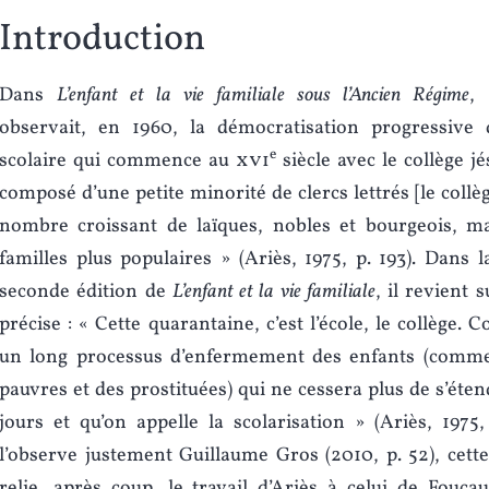
Introduction
Dans
L’enfant et la vie familiale sous l’Ancien Régime
, 
observait, en 1960, la démocratisation progressive de
e
scolaire qui commence au
xvi
siècle avec le collège jé
composé d’une petite minorité de clercs lettrés [le collè
nombre croissant de laïques, nobles et bourgeois, ma
familles plus populaires » (Ariès, 1975, p. 193). Dans l
seconde édition de
L’enfant et la vie familiale
, il revient s
précise : « Cette quarantaine, c’est l’école, le collège
un long processus d’enfermement des enfants (comme
pauvres et des prostituées) qui ne cessera plus de s’éte
jours et qu’on appelle la scolarisation » (Ariès, 197
l’observe justement Guillaume Gros (2010, p. 52), cett
relie, après coup, le travail d’Ariès à celui de Fouca