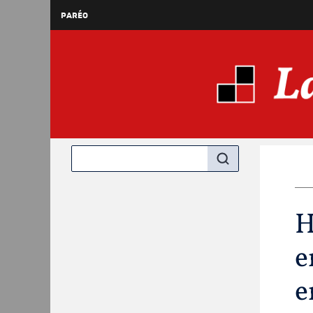
PARÉO
H
e
e