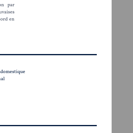
ion par
vaises
bord en
e domestique
nal