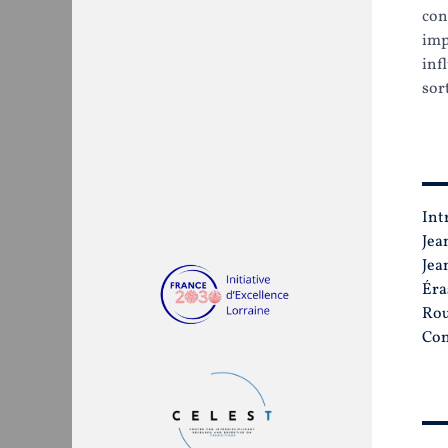
con
imp
inf
sort
PLAN
Int
Jea
Jea
Éra
Rou
Con