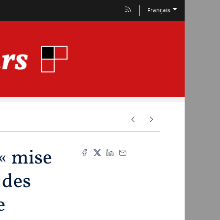
Français
 « mise
 des
e