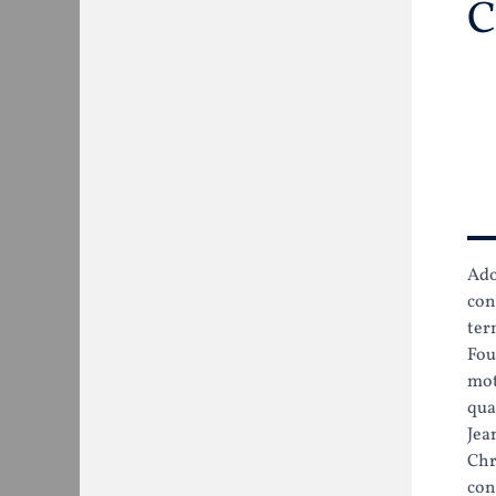
C
Ad
con
ter
Fou
mot
qua
Je
Chr
con