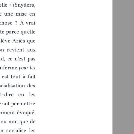
elle » (Snyders,
lle une mise en
chose ? À vrai
te parce qu’elle
ulève Ariès que
’on revient aux
d, ce n’est pas
 enferme
pour les
est tout à fait
cialisation des
à-dire en les
vrait permettre
demment évoqué.
n ou non que de
 socialise les