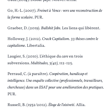
Gauz (2014).
Debout-payé
. Nouvel Attila.
Go, H.-L. (2007).
Freinet à Vence : vers une reconstruction de
la forme scolaire
. PUR.
Graeber, D. (2019).
Bullshit Jobs
. Les liens qui libèrent.
Holloway, J. (2012).
Crack Capitalism. 33 thèses contre le
capitalisme
. Libertalia.
Laugier, S. (2010). L’éthique du
care
en trois
subversions.
Multitudes, 3
(42),
112-125.
Perraud, C. (à paraître).
Coopération, handicap et
intelligence. Une enquête collective (professionnels, travailleurs,
chercheuse) dans un ESAT pour une amélioration des pratiques
.
PUR.
Russell, B. (1932/2012).
Éloge de l’oisiveté
. Allia.