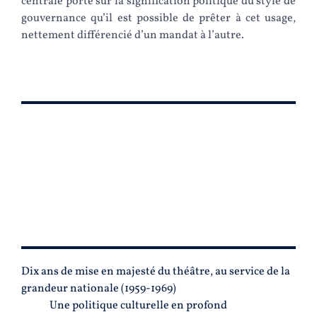
centrale porte sur la signification politique du style de
gouvernance qu’il est possible de prêter à cet usage,
nettement différencié d’un mandat à l’autre.
PLAN
Dix ans de mise en majesté du théâtre, au service de la
grandeur nationale (1959-1969)
Une politique culturelle en profond