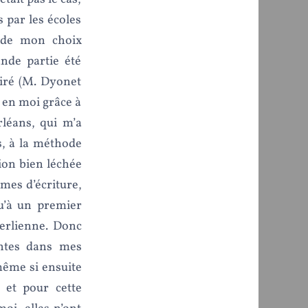
s par les écoles
e de mon choix
ande partie été
iré (M. Dyonet
é en moi grâce à
rléans, qui m’a
s, à la méthode
tion bien léchée
rmes d’écriture,
qu’à un premier
erlienne. Donc
entes dans mes
même si ensuite
 et pour cette