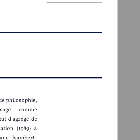
de philosophie,
issage comme
tut d’agrégé de
ation (1989) à
iane Isambert-