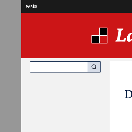
PARÉO
D