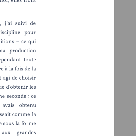
oi, elles n’ont
 j’ai suivi de
iscipline pour
sitions – ce qui
 ma production
ependant toute
 à la fois de la
t agi de choisir
ue d’obtenir les
ne seconde : ce
y avais obtenu
aissait comme la
e sous la forme
 aux grandes