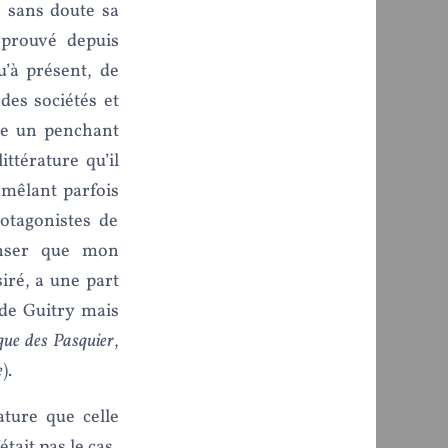
 sans doute sa
éprouvé depuis
u’à présent, de
es sociétés et
re un penchant
ittérature qu’il
 mêlant parfois
otagonistes de
enser que mon
ré, a une part
de Guitry mais
que des Pasquier
,
e
).
ture que celle
tait pas le cas,