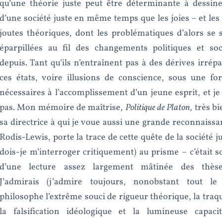
qu’une théorie juste peut être déterminante à dessine
d’une société juste en même temps que les joies – et les
joutes théoriques, dont les problématiques d’alors se
éparpillées au fil des changements politiques et so
depuis. Tant qu’ils n’entraînent pas à des dérives irrépa
ces états, voire illusions de conscience, sous une fo
nécessaires à l’accomplissement d’un jeune esprit, et je
pas. Mon mémoire de maîtrise,
Politique de Platon
, très b
sa directrice à qui je voue aussi une grande reconnaiss
Rodis-Lewis, porte la trace de cette quête de la société j
dois-je m’interroger critiquement) au prisme – c’était s
d’une lecture assez largement mâtinée des thèses
J’admirais (j’admire toujours, nonobstant tout le
philosophe l’extrême souci de rigueur théorique, la traq
la falsification idéologique et la lumineuse capacit