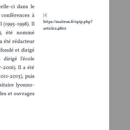
elle-ci dans le
 conférences à
1
https://maitron.fr/spip.php?
 (1995-1998). Il
article248611
8), été nommé
 a été rédacteur
 fondé et dirigé
dirigé l’école
2016). Il a été
2011-2015), puis
sitaire lyonno-
cles et ouvrages