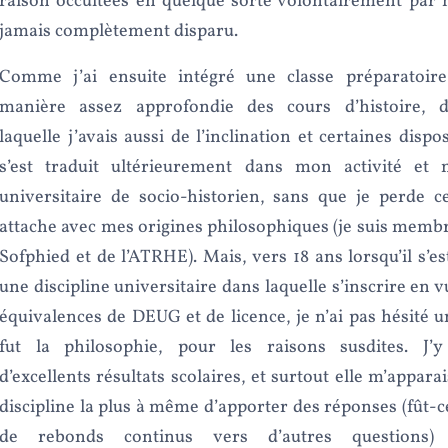
raison occultées en quelque sorte volontairement par m
jamais complètement disparu.
Comme j’ai ensuite intégré une classe préparatoire,
manière assez approfondie des cours d’histoire, d
laquelle j’avais aussi de l’inclination et certaines dispo
s’est traduit ultérieurement dans mon activité et
universitaire de socio-historien, sans que je perde c
attache avec mes origines philosophiques (je suis membre
Sofphied et de l’ATRHE). Mais, vers 18 ans lorsqu’il s’es
une discipline universitaire dans laquelle s’inscrire en v
équivalences de DEUG et de licence, je n’ai pas hésité u
fut la philosophie, pour les raisons susdites. J’
d’excellents résultats scolaires, et surtout elle m’appar
discipline la plus à même d’apporter des réponses (fût-c
de rebonds continus vers d’autres questions)