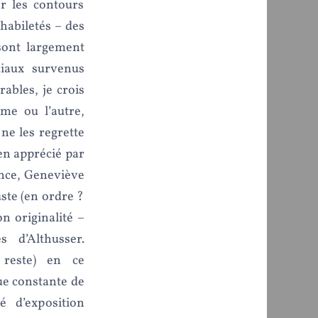
r les contours
 habiletés – des
 sont largement
ciaux survenus
rables, je crois
rme ou l’autre,
 ne les regrette
ien apprécié par
ance, Geneviève
uste (en ordre ?
on originalité –
 d’Althusser.
 reste) en ce
ue constante de
é d’exposition