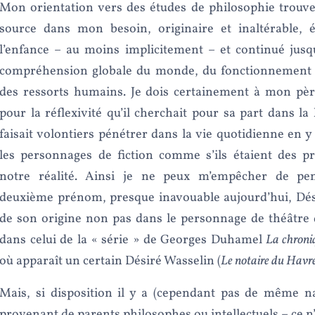
Mon orientation vers des études de philosophie trouve
source dans mon besoin, originaire et inaltérable, 
l’enfance – au moins implicitement – et continué jusq
compréhension globale du monde, du fonctionnement d
des ressorts humains. Je dois certainement à mon pè
pour la réflexivité qu’il cherchait pour sa part dans la l
faisait volontiers pénétrer dans la vie quotidienne en y
les personnages de fiction comme s’ils étaient des pr
notre réalité. Ainsi je ne peux m’empêcher de p
deuxième prénom, presque inavouable aujourd’hui, Dési
de son origine non pas dans le personnage de théâtre 
dans celui de la « série » de Georges Duhamel
La chroni
où apparaît un certain Désiré Wasselin (
Le notaire du Havr
Mais, si disposition il y a (cependant pas de même na
provenant de parents philosophes ou intellectuels – ce n’é