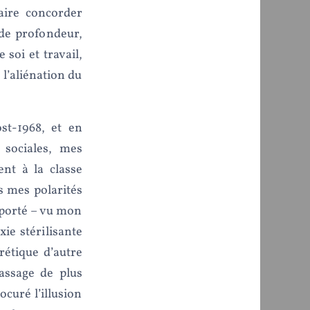
aire concorder
 de profondeur,
 soi et travail,
 l’aliénation du
st-1968, et en
 sociales, mes
nt à la classe
s mes polarités
mporté – vu mon
e stérilisante
rétique d’autre
assage de plus
curé l’illusion