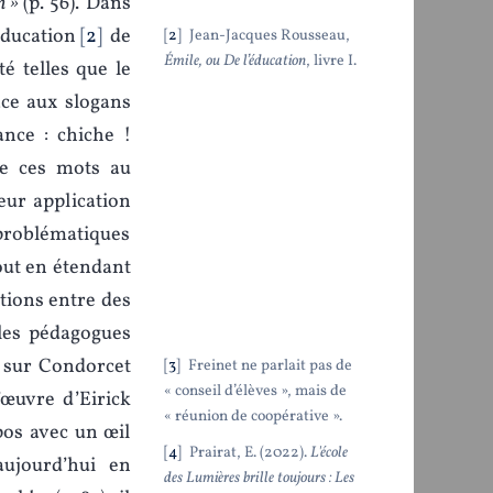
n »
(p. 56). Dans
éducation
2
de
2
Jean-Jacques Rousseau,
Émile, ou De l’éducation
, livre I.
é telles que le
face aux slogans
ance : chiche !
re ces mots au
leur application
 problématiques
 tout en étendant
ations entre des
 les pédagogues
e sur Condorcet
3
Freinet ne parlait pas de
« conseil d’élèves », mais de
’œuvre d’Eirick
« réunion de coopérative ».
pos avec un œil
4
Prairat, E. (2022).
L'école
aujourd’hui en
des Lumières brille toujours : Les