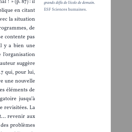
 ! » (p. 87) : il
grands défis de l'école de demain
.
ique en citant
ESF Sciences humaines.
vec la situation
s programmes, de
se contente pas
il y a bien une
e l’organisation
’auteur suggère
 qui, pour lui,
re une nouvelle
ues éléments de
gatoire jusqu’à
e revisitées. La
t… revenir aux
t des problèmes