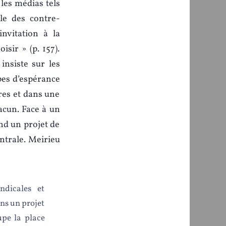
 les médias tels
le des contre-
nvitation à la
sir » (p. 157).
insiste sur les
pes d’espérance
ères et dans une
hacun. Face à un
end un projet de
entrale. Meirieu
ndicales et
ns un projet
upe la place