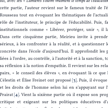
lui, avec les «
Lumières s’ouvre vraiment le temps de l’éducatio
cette partie, l’auteur revient sur le fameux traité de l’
Rousseau tout en évoquant les thématiques de l’actualit
rôle de l’instituteur, le principe de l’éducabilité. Puis, 
institutionnels comme « Libérer, protéger, unir », il l
Dans cette cinquième partie, Meirieu invite à prend
sérieux, à les confronter à la réalité, et à questionner 
concrète dans l’école d’aujourd’hui. Il approfondit les
liées à l’ordre, au contrôle, à l’autorité et à la sanction,
sa réflexion à la notion d’empathie. Il revient sur les rel
pairs, « le conseil des élèves », en évoquant là ce que
Célestin et Élise Freinet ont proposé
3
. Puis, il évoqu
et les droits de l’homme selon lui en s’appuyant sur l
Prairat
4
. Vient la sixième partie où il expose son pro
critique et exigeant sur les politiques éducatives d’