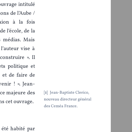
ouvrage intitulé
ons de l’Aube /
ion à la fois
e l’école, de la
es médias. Mais
l’auteur vise à
construire ». Il
ts politique et
e et de faire de
enir ! ». Jean-
nce majeure des
1
Jean-Baptiste Clerico,
nouveau directeur général
ns cet ouvrage.
des Ceméa France.
 été habité par