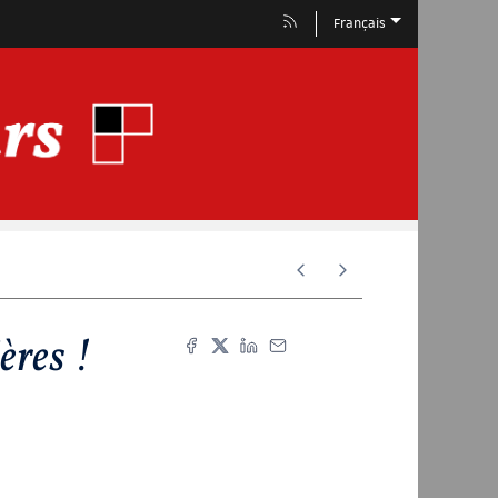
Français
ères !