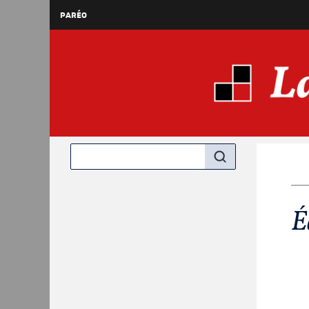
PARÉO
É