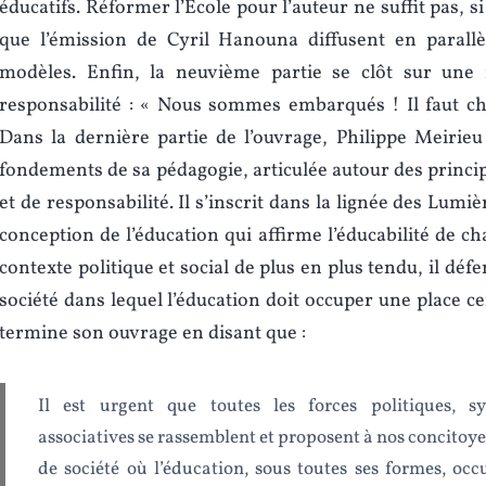
éducatifs. Réformer l’École pour l’auteur ne suffit pas, si
que l’émission de Cyril Hanouna diffusent en parallè
modèles. Enfin, la neuvième partie se clôt sur une i
responsabilité : « Nous sommes embarqués ! Il faut choi
Dans la dernière partie de l’ouvrage, Philippe Meirieu 
fondements de sa pédagogie, articulée autour des princi
et de responsabilité. Il s’inscrit dans la lignée des Lumi
conception de l’éducation qui affirme l’éducabilité de c
contexte politique et social de plus en plus tendu, il déf
société dans lequel l’éducation doit occuper une place c
termine son ouvrage en disant que :
Il est urgent que toutes les forces politiques, sy
associatives se rassemblent et proposent à nos concitoye
de société où l’éducation, sous toutes ses formes, occ