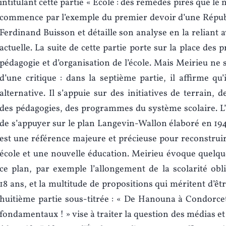
intitulant cette partie « École : des remèdes pires que le mal
commence par l’exemple du premier devoir d’une Républ
Ferdinand Buisson et détaille son analyse en la reliant a
actuelle. La suite de cette partie porte sur la place de
pédagogie et d’organisation de l’école. Mais Meirieu ne 
d’une critique : dans la septième partie, il affirme qu’
alternative. Il s’appuie sur des initiatives de terrain, d
des pédagogies, des programmes du système scolaire. L
de s’appuyer sur le plan Langevin-Wallon élaboré en 1947
est une référence majeure et précieuse pour reconstrui
école et une nouvelle éducation. Meirieu évoque quelq
ce plan, par exemple l’allongement de la scolarité obli
18 ans, et la multitude de propositions qui méritent d’êtr
huitième partie sous-titrée : « De Hanouna à Condorce
fondamentaux ! » vise à traiter la question des médias e