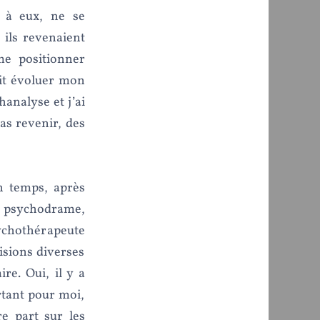
t à eux, ne se
 ils revenaient
me positionner
ait évoluer mon
hanalyse et j’ai
pas revenir, des
in temps, après
de psychodrame,
sychothérapeute
isions diverses
ire. Oui, il y a
ortant pour moi,
e part sur les