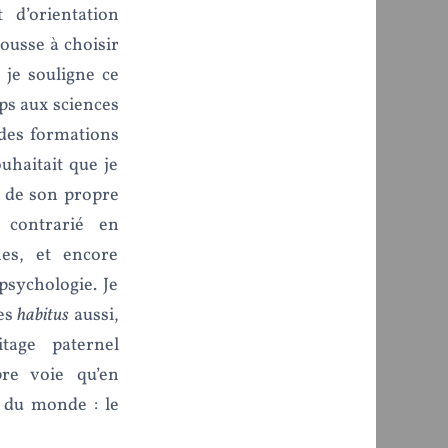
 d’orientation
ousse à choisir
 je souligne ce
mps aux sciences
 des formations
uhaitait que je
é de son propre
 contrarié en
nes, et encore
psychologie. Je
mes
habitus
aussi,
tage paternel
pre voie qu’en
 du monde : le