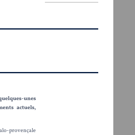
quelques-unes
ents actuels,
talo-provençale