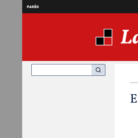
PARÉO
E