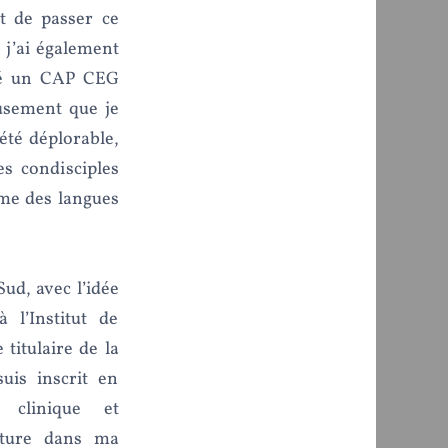
t de passer ce
 j’ai également
ssé un CAP CEG
eusement que je
été déplorable,
 condisciples
me des langues
Sud, avec l’idée
 l’Institut de
 titulaire de la
uis inscrit en
 clinique et
pture dans ma