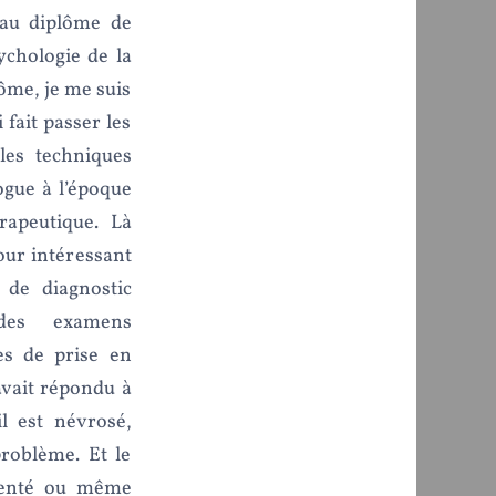
t au diplôme de
ychologie de la
ôme, je me suis
 fait passer les
les techniques
vogue à l’époque
rapeutique. Là
our intéressant
 de diagnostic
 des examens
es de prise en
 avait répondu à
il est névrosé,
problème. Et le
amenté ou même